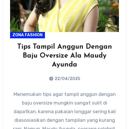
ZONA FASHION
Tips Tampil Anggun Dengan
Baju Oversize Ala Maudy
Ayunda
22/04/2025
No
Menemukan tips agar tampil anggun dengan
Comments
baju oversize mungkin sangat sulit di
dapatkan, karena pakaian longgar sering kali
diasosiasikan dengan tampilan yang kurang
rapi. Namun, Maudy Ayunda, seorang selebriti