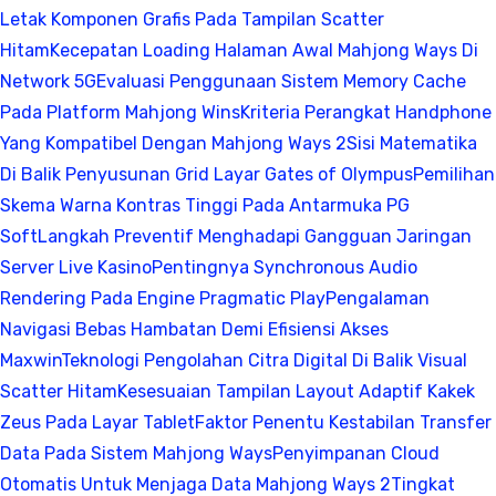
Letak Komponen Grafis Pada Tampilan Scatter
Hitam
Kecepatan Loading Halaman Awal Mahjong Ways Di
Network 5G
Evaluasi Penggunaan Sistem Memory Cache
Pada Platform Mahjong Wins
Kriteria Perangkat Handphone
Yang Kompatibel Dengan Mahjong Ways 2
Sisi Matematika
Di Balik Penyusunan Grid Layar Gates of Olympus
Pemilihan
Skema Warna Kontras Tinggi Pada Antarmuka PG
Soft
Langkah Preventif Menghadapi Gangguan Jaringan
Server Live Kasino
Pentingnya Synchronous Audio
Rendering Pada Engine Pragmatic Play
Pengalaman
Navigasi Bebas Hambatan Demi Efisiensi Akses
Maxwin
Teknologi Pengolahan Citra Digital Di Balik Visual
Scatter Hitam
Kesesuaian Tampilan Layout Adaptif Kakek
Zeus Pada Layar Tablet
Faktor Penentu Kestabilan Transfer
Data Pada Sistem Mahjong Ways
Penyimpanan Cloud
Otomatis Untuk Menjaga Data Mahjong Ways 2
Tingkat