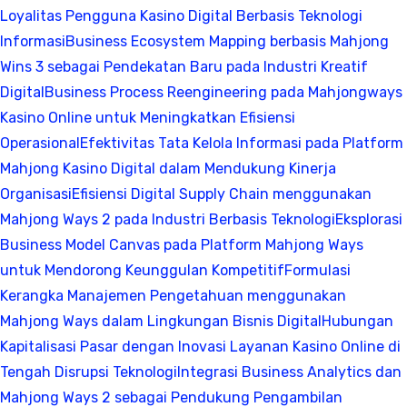
Loyalitas Pengguna Kasino Digital Berbasis Teknologi
Informasi
Business Ecosystem Mapping berbasis Mahjong
Wins 3 sebagai Pendekatan Baru pada Industri Kreatif
Digital
Business Process Reengineering pada Mahjongways
Kasino Online untuk Meningkatkan Efisiensi
Operasional
Efektivitas Tata Kelola Informasi pada Platform
Mahjong Kasino Digital dalam Mendukung Kinerja
Organisasi
Efisiensi Digital Supply Chain menggunakan
Mahjong Ways 2 pada Industri Berbasis Teknologi
Eksplorasi
Business Model Canvas pada Platform Mahjong Ways
untuk Mendorong Keunggulan Kompetitif
Formulasi
Kerangka Manajemen Pengetahuan menggunakan
Mahjong Ways dalam Lingkungan Bisnis Digital
Hubungan
Kapitalisasi Pasar dengan Inovasi Layanan Kasino Online di
Tengah Disrupsi Teknologi
Integrasi Business Analytics dan
Mahjong Ways 2 sebagai Pendukung Pengambilan