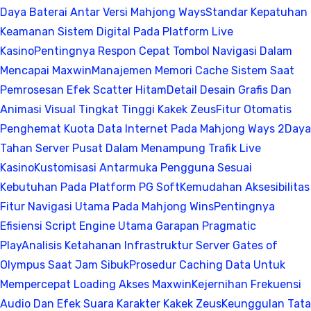
Daya Baterai Antar Versi Mahjong Ways
Standar Kepatuhan
Keamanan Sistem Digital Pada Platform Live
Kasino
Pentingnya Respon Cepat Tombol Navigasi Dalam
Mencapai Maxwin
Manajemen Memori Cache Sistem Saat
Pemrosesan Efek Scatter Hitam
Detail Desain Grafis Dan
Animasi Visual Tingkat Tinggi Kakek Zeus
Fitur Otomatis
Penghemat Kuota Data Internet Pada Mahjong Ways 2
Daya
Tahan Server Pusat Dalam Menampung Trafik Live
Kasino
Kustomisasi Antarmuka Pengguna Sesuai
Kebutuhan Pada Platform PG Soft
Kemudahan Aksesibilitas
Fitur Navigasi Utama Pada Mahjong Wins
Pentingnya
Efisiensi Script Engine Utama Garapan Pragmatic
Play
Analisis Ketahanan Infrastruktur Server Gates of
Olympus Saat Jam Sibuk
Prosedur Caching Data Untuk
Mempercepat Loading Akses Maxwin
Kejernihan Frekuensi
Audio Dan Efek Suara Karakter Kakek Zeus
Keunggulan Tata