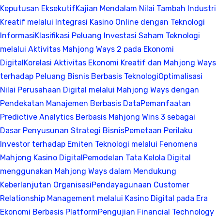
Keputusan Eksekutif
Kajian Mendalam Nilai Tambah Industri
Kreatif melalui Integrasi Kasino Online dengan Teknologi
Informasi
Klasifikasi Peluang Investasi Saham Teknologi
melalui Aktivitas Mahjong Ways 2 pada Ekonomi
Digital
Korelasi Aktivitas Ekonomi Kreatif dan Mahjong Ways
terhadap Peluang Bisnis Berbasis Teknologi
Optimalisasi
Nilai Perusahaan Digital melalui Mahjong Ways dengan
Pendekatan Manajemen Berbasis Data
Pemanfaatan
Predictive Analytics Berbasis Mahjong Wins 3 sebagai
Dasar Penyusunan Strategi Bisnis
Pemetaan Perilaku
Investor terhadap Emiten Teknologi melalui Fenomena
Mahjong Kasino Digital
Pemodelan Tata Kelola Digital
menggunakan Mahjong Ways dalam Mendukung
Keberlanjutan Organisasi
Pendayagunaan Customer
Relationship Management melalui Kasino Digital pada Era
Ekonomi Berbasis Platform
Pengujian Financial Technology