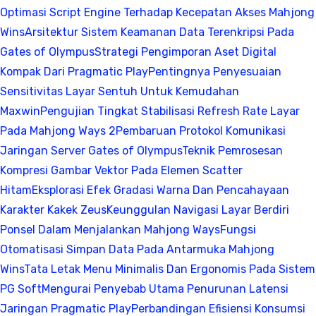
Optimasi Script Engine Terhadap Kecepatan Akses Mahjong
Wins
Arsitektur Sistem Keamanan Data Terenkripsi Pada
Gates of Olympus
Strategi Pengimporan Aset Digital
Kompak Dari Pragmatic Play
Pentingnya Penyesuaian
Sensitivitas Layar Sentuh Untuk Kemudahan
Maxwin
Pengujian Tingkat Stabilisasi Refresh Rate Layar
Pada Mahjong Ways 2
Pembaruan Protokol Komunikasi
Jaringan Server Gates of Olympus
Teknik Pemrosesan
Kompresi Gambar Vektor Pada Elemen Scatter
Hitam
Eksplorasi Efek Gradasi Warna Dan Pencahayaan
Karakter Kakek Zeus
Keunggulan Navigasi Layar Berdiri
Ponsel Dalam Menjalankan Mahjong Ways
Fungsi
Otomatisasi Simpan Data Pada Antarmuka Mahjong
Wins
Tata Letak Menu Minimalis Dan Ergonomis Pada Sistem
PG Soft
Mengurai Penyebab Utama Penurunan Latensi
Jaringan Pragmatic Play
Perbandingan Efisiensi Konsumsi