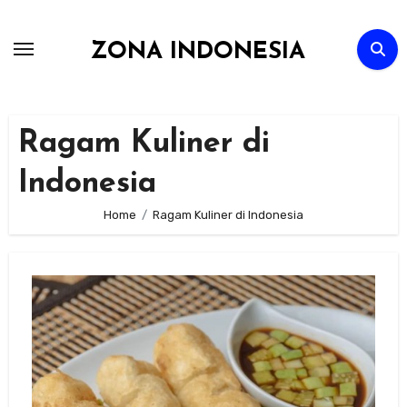
Skip
to
ZONA INDONESIA
content
Ragam Kuliner di
Indonesia
Home
Ragam Kuliner di Indonesia