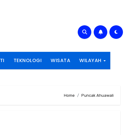
TI
TEKNOLOGI
WISATA
WILAYAH
Home
Puncak Ahuawali