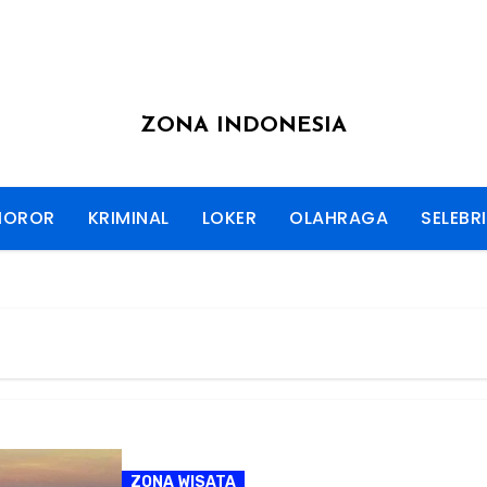
ZONA INDONESIA
HOROR
KRIMINAL
LOKER
OLAHRAGA
SELEBRI
ZONA WISATA