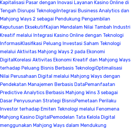
Kapitalisasi Pasar dengan Inovasi Layanan Kasino Online di
Tengah Disrupsi Teknologi
Integrasi Business Analytics dan
Mahjong Ways 2 sebagai Pendukung Pengambilan
Keputusan Eksekutif
Kajian Mendalam Nilai Tambah Industri
Kreatif melalui Integrasi Kasino Online dengan Teknologi
Informasi
Klasifikasi Peluang Investasi Saham Teknologi
melalui Aktivitas Mahjong Ways 2 pada Ekonomi
Digital
Korelasi Aktivitas Ekonomi Kreatif dan Mahjong Ways
terhadap Peluang Bisnis Berbasis Teknologi
Optimalisasi
Nilai Perusahaan Digital melalui Mahjong Ways dengan
Pendekatan Manajemen Berbasis Data
Pemanfaatan
Predictive Analytics Berbasis Mahjong Wins 3 sebagai
Dasar Penyusunan Strategi Bisnis
Pemetaan Perilaku
Investor terhadap Emiten Teknologi melalui Fenomena
Mahjong Kasino Digital
Pemodelan Tata Kelola Digital
menggunakan Mahjong Ways dalam Mendukung