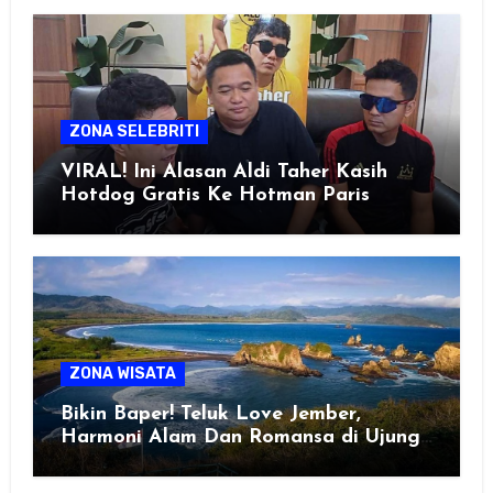
ZONA SELEBRITI
VIRAL! Ini Alasan Aldi Taher Kasih
Hotdog Gratis Ke Hotman Paris
ZONA WISATA
Bikin Baper! Teluk Love Jember,
Harmoni Alam Dan Romansa di Ujung
Selatan Jawa