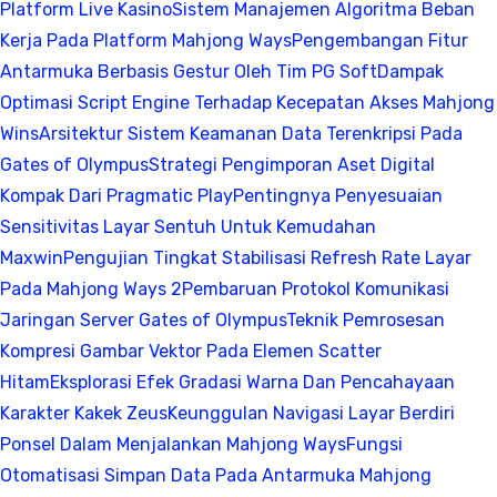
Platform Live Kasino
Sistem Manajemen Algoritma Beban
Kerja Pada Platform Mahjong Ways
Pengembangan Fitur
Antarmuka Berbasis Gestur Oleh Tim PG Soft
Dampak
Optimasi Script Engine Terhadap Kecepatan Akses Mahjong
Wins
Arsitektur Sistem Keamanan Data Terenkripsi Pada
Gates of Olympus
Strategi Pengimporan Aset Digital
Kompak Dari Pragmatic Play
Pentingnya Penyesuaian
Sensitivitas Layar Sentuh Untuk Kemudahan
Maxwin
Pengujian Tingkat Stabilisasi Refresh Rate Layar
Pada Mahjong Ways 2
Pembaruan Protokol Komunikasi
Jaringan Server Gates of Olympus
Teknik Pemrosesan
Kompresi Gambar Vektor Pada Elemen Scatter
Hitam
Eksplorasi Efek Gradasi Warna Dan Pencahayaan
Karakter Kakek Zeus
Keunggulan Navigasi Layar Berdiri
Ponsel Dalam Menjalankan Mahjong Ways
Fungsi
Otomatisasi Simpan Data Pada Antarmuka Mahjong