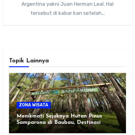
Argentina yakni Juan Herman Leal. Hal
tersebut di kabar kan setelah…
Topik Lainnya
ZONA WISATA
Menikmati Sejuknya Hutan Pinus
Samparona di Baubau, Destinasi
Healing Favorit!