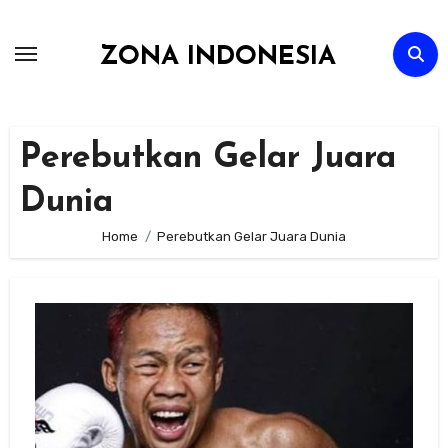
Skip
to
ZONA INDONESIA
content
Perebutkan Gelar Juara
Dunia
Home
Perebutkan Gelar Juara Dunia