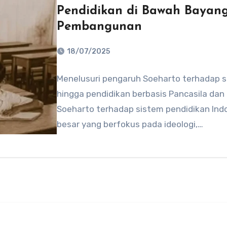
Pendidikan di Bawah Bayang
Pembangunan
18/07/2025
No
Menelusuri pengaruh Soeharto terhadap si
Comments
hingga pendidikan berbasis Pancasila d
Soeharto terhadap sistem pendidikan In
besar yang berfokus pada ideologi,…