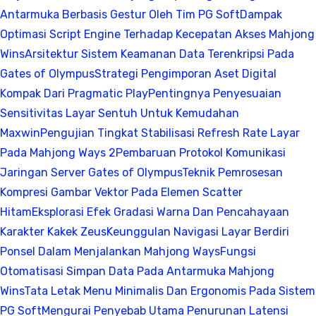
Antarmuka Berbasis Gestur Oleh Tim PG Soft
Dampak
Optimasi Script Engine Terhadap Kecepatan Akses Mahjong
Wins
Arsitektur Sistem Keamanan Data Terenkripsi Pada
Gates of Olympus
Strategi Pengimporan Aset Digital
Kompak Dari Pragmatic Play
Pentingnya Penyesuaian
Sensitivitas Layar Sentuh Untuk Kemudahan
Maxwin
Pengujian Tingkat Stabilisasi Refresh Rate Layar
Pada Mahjong Ways 2
Pembaruan Protokol Komunikasi
Jaringan Server Gates of Olympus
Teknik Pemrosesan
Kompresi Gambar Vektor Pada Elemen Scatter
Hitam
Eksplorasi Efek Gradasi Warna Dan Pencahayaan
Karakter Kakek Zeus
Keunggulan Navigasi Layar Berdiri
Ponsel Dalam Menjalankan Mahjong Ways
Fungsi
Otomatisasi Simpan Data Pada Antarmuka Mahjong
Wins
Tata Letak Menu Minimalis Dan Ergonomis Pada Sistem
PG Soft
Mengurai Penyebab Utama Penurunan Latensi