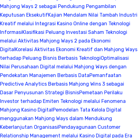
Mahjong Ways 2 sebagai Pendukung Pengambilan
Keputusan Eksekutif
Kajian Mendalam Nilai Tambah Industri
Kreatif melalui Integrasi Kasino Online dengan Teknologi
Informasi
Klasifikasi Peluang Investasi Saham Teknologi
melalui Aktivitas Mahjong Ways 2 pada Ekonomi
Digital
Korelasi Aktivitas Ekonomi Kreatif dan Mahjong Ways
terhadap Peluang Bisnis Berbasis Teknologi
Optimalisasi
Nilai Perusahaan Digital melalui Mahjong Ways dengan
Pendekatan Manajemen Berbasis Data
Pemanfaatan
Predictive Analytics Berbasis Mahjong Wins 3 sebagai
Dasar Penyusunan Strategi Bisnis
Pemetaan Perilaku
Investor terhadap Emiten Teknologi melalui Fenomena
Mahjong Kasino Digital
Pemodelan Tata Kelola Digital
menggunakan Mahjong Ways dalam Mendukung
Keberlanjutan Organisasi
Pendayagunaan Customer
Relationship Management melalui Kasino Digital pada Era