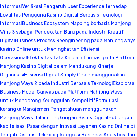
Informasi
Verifikasi Pengaruh User Experience terhadap
Loyalitas Pengguna Kasino Digital Berbasis Teknologi
Informasi
Business Ecosystem Mapping berbasis Mahjong
Wins 3 sebagai Pendekatan Baru pada Industri Kreatif
Digital
Business Process Reengineering pada Mahjongways
Kasino Online untuk Meningkatkan Efisiensi
Operasional
Efektivitas Tata Kelola Informasi pada Platform
Mahjong Kasino Digital dalam Mendukung Kinerja
Organisasi
Efisiensi Digital Supply Chain menggunakan
Mahjong Ways 2 pada Industri Berbasis Teknologi
Eksplorasi
Business Model Canvas pada Platform Mahjong Ways
untuk Mendorong Keunggulan Kompetitif
Formulasi
Kerangka Manajemen Pengetahuan menggunakan
Mahjong Ways dalam Lingkungan Bisnis Digital
Hubungan
Kapitalisasi Pasar dengan Inovasi Layanan Kasino Online di
Tengah Disrupsi Teknologi
Integrasi Business Analytics dan