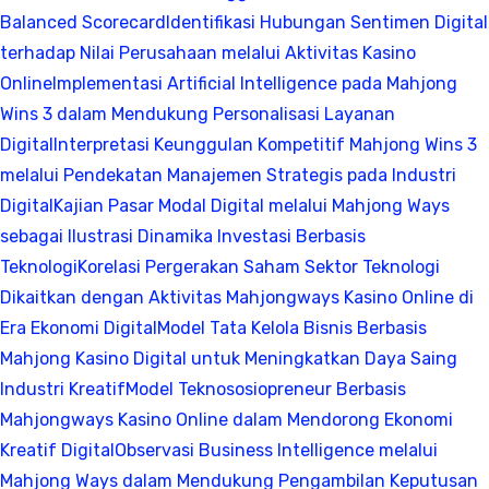
Balanced Scorecard
Identifikasi Hubungan Sentimen Digital
terhadap Nilai Perusahaan melalui Aktivitas Kasino
Online
Implementasi Artificial Intelligence pada Mahjong
Wins 3 dalam Mendukung Personalisasi Layanan
Digital
Interpretasi Keunggulan Kompetitif Mahjong Wins 3
melalui Pendekatan Manajemen Strategis pada Industri
Digital
Kajian Pasar Modal Digital melalui Mahjong Ways
sebagai Ilustrasi Dinamika Investasi Berbasis
Teknologi
Korelasi Pergerakan Saham Sektor Teknologi
Dikaitkan dengan Aktivitas Mahjongways Kasino Online di
Era Ekonomi Digital
Model Tata Kelola Bisnis Berbasis
Mahjong Kasino Digital untuk Meningkatkan Daya Saing
Industri Kreatif
Model Teknososiopreneur Berbasis
Mahjongways Kasino Online dalam Mendorong Ekonomi
Kreatif Digital
Observasi Business Intelligence melalui
Mahjong Ways dalam Mendukung Pengambilan Keputusan