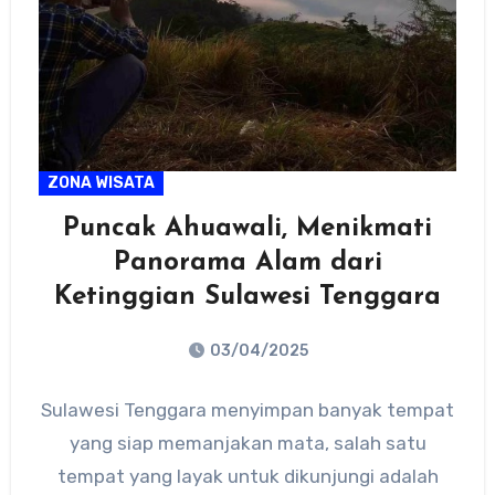
ZONA WISATA
Puncak Ahuawali, Menikmati
Panorama Alam dari
Ketinggian Sulawesi Tenggara
03/04/2025
No
Sulawesi Tenggara menyimpan banyak tempat
Comments
yang siap memanjakan mata, salah satu
tempat yang layak untuk dikunjungi adalah