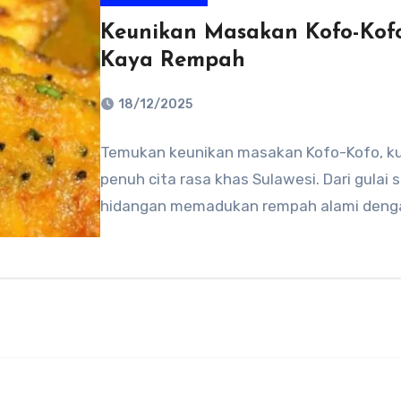
Keunikan Masakan Kofo-Kofo,
Kaya Rempah
18/12/2025
No
Temukan keunikan masakan Kofo-Kofo, kul
Comments
penuh cita rasa khas Sulawesi. Dari gulai
hidangan memadukan rempah alami deng