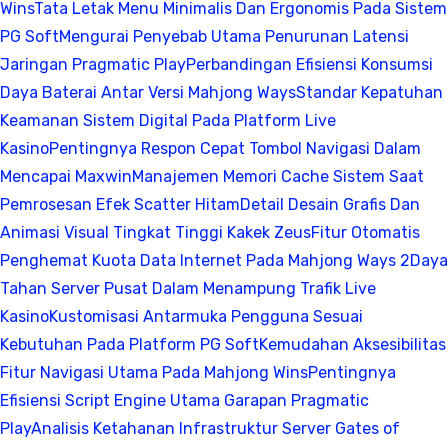
Wins
Tata Letak Menu Minimalis Dan Ergonomis Pada Sistem
PG Soft
Mengurai Penyebab Utama Penurunan Latensi
Jaringan Pragmatic Play
Perbandingan Efisiensi Konsumsi
Daya Baterai Antar Versi Mahjong Ways
Standar Kepatuhan
Keamanan Sistem Digital Pada Platform Live
Kasino
Pentingnya Respon Cepat Tombol Navigasi Dalam
Mencapai Maxwin
Manajemen Memori Cache Sistem Saat
Pemrosesan Efek Scatter Hitam
Detail Desain Grafis Dan
Animasi Visual Tingkat Tinggi Kakek Zeus
Fitur Otomatis
Penghemat Kuota Data Internet Pada Mahjong Ways 2
Daya
Tahan Server Pusat Dalam Menampung Trafik Live
Kasino
Kustomisasi Antarmuka Pengguna Sesuai
Kebutuhan Pada Platform PG Soft
Kemudahan Aksesibilitas
Fitur Navigasi Utama Pada Mahjong Wins
Pentingnya
Efisiensi Script Engine Utama Garapan Pragmatic
Play
Analisis Ketahanan Infrastruktur Server Gates of