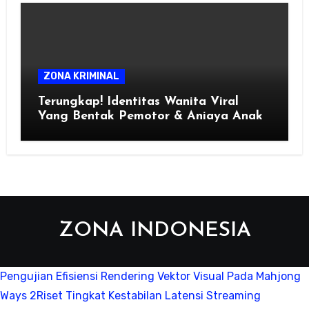
ZONA KRIMINAL
Terungkap! Identitas Wanita Viral
Yang Bentak Pemotor & Aniaya Anak
ZONA INDONESIA
Pengujian Efisiensi Rendering Vektor Visual Pada Mahjong
Ways 2
Riset Tingkat Kestabilan Latensi Streaming