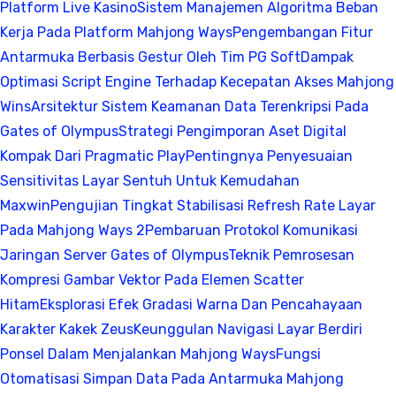
Platform Live Kasino
Sistem Manajemen Algoritma Beban
Kerja Pada Platform Mahjong Ways
Pengembangan Fitur
Antarmuka Berbasis Gestur Oleh Tim PG Soft
Dampak
Optimasi Script Engine Terhadap Kecepatan Akses Mahjong
Wins
Arsitektur Sistem Keamanan Data Terenkripsi Pada
Gates of Olympus
Strategi Pengimporan Aset Digital
Kompak Dari Pragmatic Play
Pentingnya Penyesuaian
Sensitivitas Layar Sentuh Untuk Kemudahan
Maxwin
Pengujian Tingkat Stabilisasi Refresh Rate Layar
Pada Mahjong Ways 2
Pembaruan Protokol Komunikasi
Jaringan Server Gates of Olympus
Teknik Pemrosesan
Kompresi Gambar Vektor Pada Elemen Scatter
Hitam
Eksplorasi Efek Gradasi Warna Dan Pencahayaan
Karakter Kakek Zeus
Keunggulan Navigasi Layar Berdiri
Ponsel Dalam Menjalankan Mahjong Ways
Fungsi
Otomatisasi Simpan Data Pada Antarmuka Mahjong