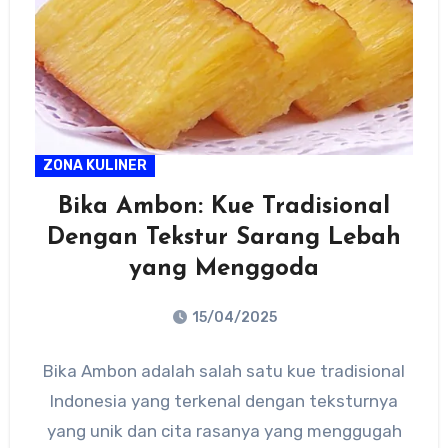
ZONA KULINER
Bika Ambon: Kue Tradisional
Dengan Tekstur Sarang Lebah
yang Menggoda
15/04/2025
No
Bika Ambon adalah salah satu kue tradisional
Comments
Indonesia yang terkenal dengan teksturnya
yang unik dan cita rasanya yang menggugah