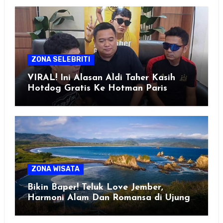
ZONA SELEBRITI
VIRAL! Ini Alasan Aldi Taher Kasih
Hotdog Gratis Ke Hotman Paris
ZONA WISATA
Bikin Baper! Teluk Love Jember,
Harmoni Alam Dan Romansa di Ujung
Selatan Jawa