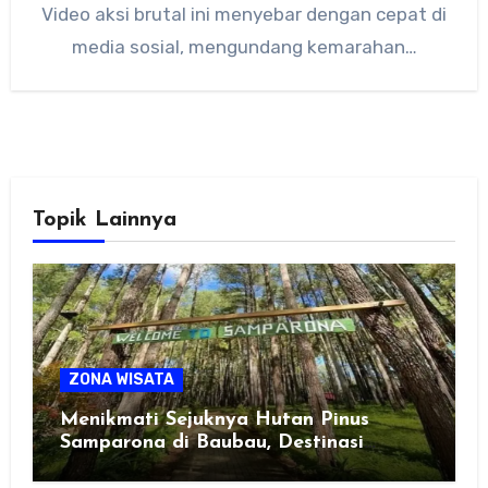
Video aksi brutal ini menyebar dengan cepat di
media sosial, mengundang kemarahan…
Topik Lainnya
ZONA WISATA
Menikmati Sejuknya Hutan Pinus
Samparona di Baubau, Destinasi
Healing Favorit!