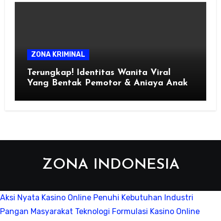
ZONA KRIMINAL
Terungkap! Identitas Wanita Viral
Yang Bentak Pemotor & Aniaya Anak
ZONA INDONESIA
Aksi Nyata Kasino Online Penuhi Kebutuhan Industri
Pangan Masyarakat
Teknologi Formulasi Kasino Online