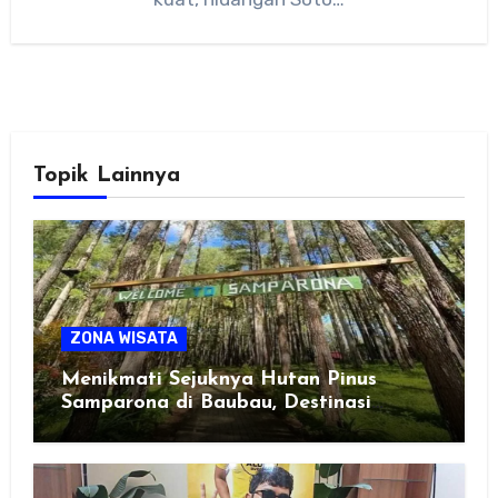
Topik Lainnya
ZONA WISATA
Menikmati Sejuknya Hutan Pinus
Samparona di Baubau, Destinasi
Healing Favorit!