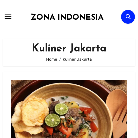
Skip
to
ZONA INDONESIA
content
Kuliner Jakarta
Home
Kuliner Jakarta