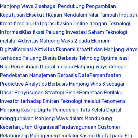
Mahjong Ways 2 sebagai Pendukung Pengambilan
Keputusan Eksekutif
Kajian Mendalam Nilai Tambah Industri
Kreatif melalui Integrasi Kasino Online dengan Teknologi
Informasi
Klasifikasi Peluang Investasi Saham Teknologi
melalui Aktivitas Mahjong Ways 2 pada Ekonomi
Digital
Korelasi Aktivitas Ekonomi Kreatif dan Mahjong Ways
terhadap Peluang Bisnis Berbasis Teknologi
Optimalisasi
Nilai Perusahaan Digital melalui Mahjong Ways dengan
Pendekatan Manajemen Berbasis Data
Pemanfaatan
Predictive Analytics Berbasis Mahjong Wins 3 sebagai
Dasar Penyusunan Strategi Bisnis
Pemetaan Perilaku
Investor terhadap Emiten Teknologi melalui Fenomena
Mahjong Kasino Digital
Pemodelan Tata Kelola Digital
menggunakan Mahjong Ways dalam Mendukung
Keberlanjutan Organisasi
Pendayagunaan Customer
Relationship Management melalui Kasino Digital pada Era