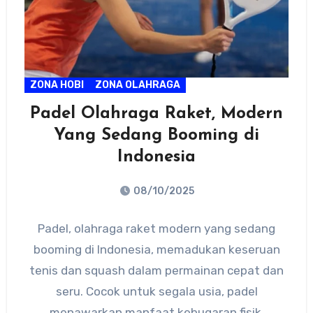
ZONA HOBI
ZONA OLAHRAGA
Padel Olahraga Raket, Modern
Yang Sedang Booming di
Indonesia
08/10/2025
No
Padel, olahraga raket modern yang sedang
Comments
booming di Indonesia, memadukan keseruan
tenis dan squash dalam permainan cepat dan
seru. Cocok untuk segala usia, padel
menawarkan manfaat kebugaran fisik,