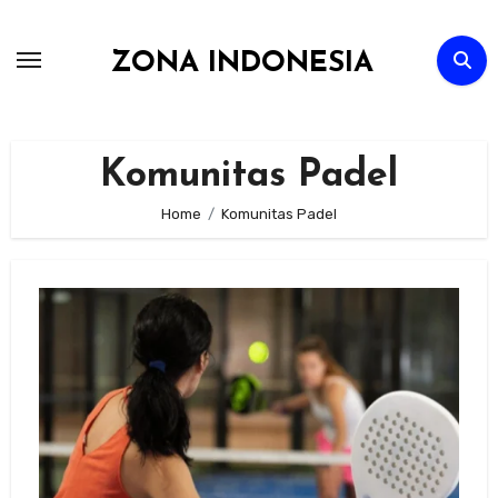
Skip
to
ZONA INDONESIA
content
Komunitas Padel
Home
Komunitas Padel