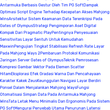
Antarmuka Berbasis Gestur Oleh Tim PG Soft
Dampak
Optimasi Script Engine Terhadap Kecepatan Akses Mahjong
Wins
Arsitektur Sistem Keamanan Data Terenkripsi Pada
Gates of Olympus
Strategi Pengimporan Aset Digital
Kompak Dari Pragmatic Play
Pentingnya Penyesuaian
Sensitivitas Layar Sentuh Untuk Kemudahan
Maxwin
Pengujian Tingkat Stabilisasi Refresh Rate Layar
Pada Mahjong Ways 2
Pembaruan Protokol Komunikasi
Jaringan Server Gates of Olympus
Teknik Pemrosesan
Kompresi Gambar Vektor Pada Elemen Scatter
Hitam
Eksplorasi Efek Gradasi Warna Dan Pencahayaan
Karakter Kakek Zeus
Keunggulan Navigasi Layar Berdiri
Ponsel Dalam Menjalankan Mahjong Ways
Fungsi
Otomatisasi Simpan Data Pada Antarmuka Mahjong
Wins
Tata Letak Menu Minimalis Dan Ergonomis Pada Sistem
PG Soft
Mengurai Penyebab Utama Penurunan Latensi