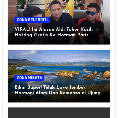
ZONA SELEBRITI
VIRAL! Ini Alasan Aldi Taher Kasih
Hotdog Gratis Ke Hotman Paris
ZONA WISATA
Bikin Baper! Teluk Love Jember,
Harmoni Alam Dan Romansa di Ujung
Selatan Jawa