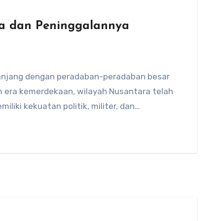
sia dan Peninggalannya
panjang dengan peradaban-peradaban besar
m era kemerdekaan, wilayah Nusantara telah
iliki kekuatan politik, militer, dan…