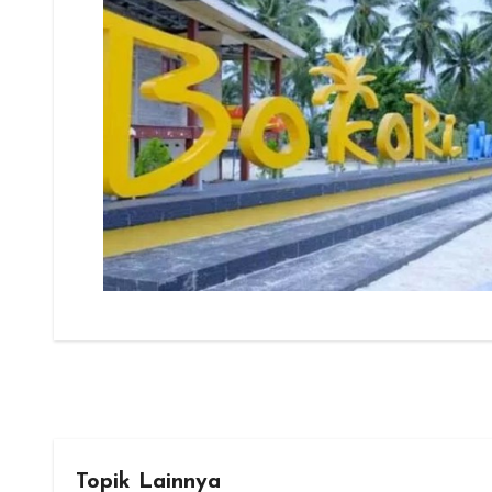
Topik Lainnya