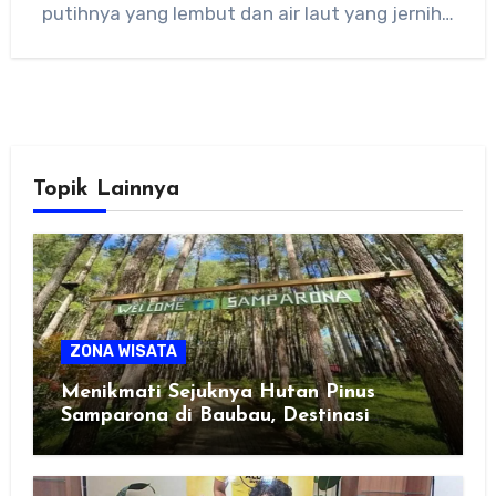
putihnya yang lembut dan air laut yang jernih…
Topik Lainnya
ZONA WISATA
Menikmati Sejuknya Hutan Pinus
Samparona di Baubau, Destinasi
Healing Favorit!