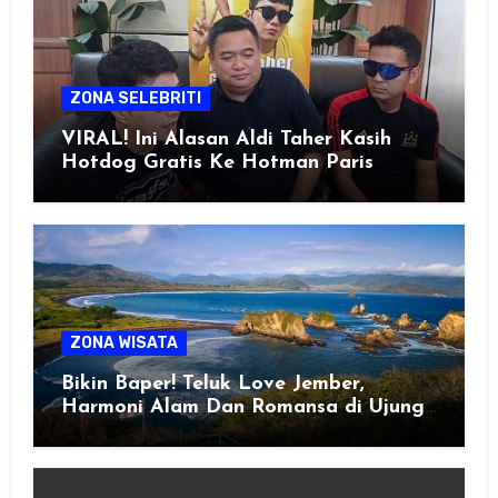
ZONA SELEBRITI
VIRAL! Ini Alasan Aldi Taher Kasih
Hotdog Gratis Ke Hotman Paris
ZONA WISATA
Bikin Baper! Teluk Love Jember,
Harmoni Alam Dan Romansa di Ujung
Selatan Jawa