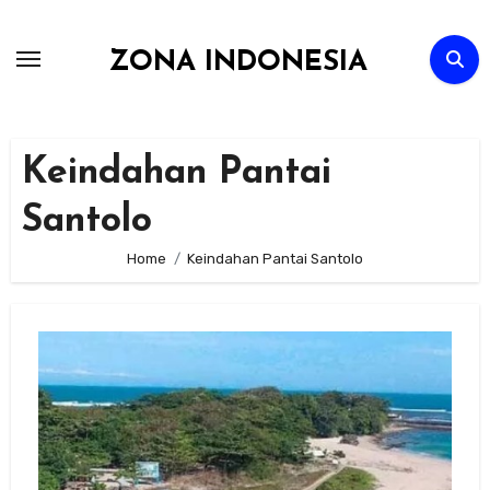
Skip
to
ZONA INDONESIA
content
Keindahan Pantai
Santolo
Home
Keindahan Pantai Santolo