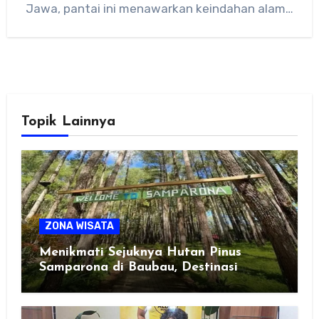
Jawa, pantai ini menawarkan keindahan alam…
Topik Lainnya
ZONA WISATA
Menikmati Sejuknya Hutan Pinus
Samparona di Baubau, Destinasi
Healing Favorit!