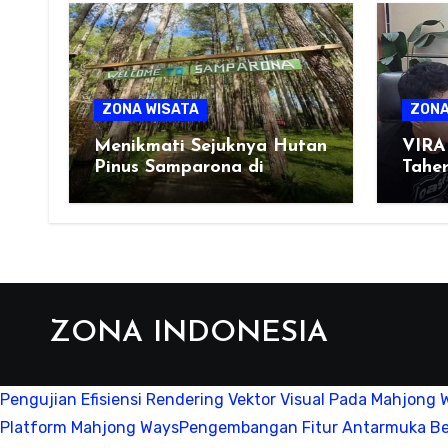
ZONA WISATA
ZONA
Menikmati Sejuknya Hutan
VIRAL
Pinus Samparona di
Tahe
Baubau, Destinasi Healing
Ke H
Favorit!
ZONA INDONESIA
Pengujian Efisiensi Rendering Vektor Visual Pada Mahjong 
Platform Mahjong Ways
Pengembangan Fitur Antarmuka Ber