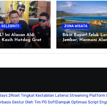
 SELEBRITI
ZONA WISATA
! Ini Alasan Aldi
Bikin Baper! Teluk Lo
r Kasih Hotdog Gratis
Jember, Harmoni Ala
otman Paris
Dan Romansa di Uju
Selatan Jawa
Ways 2
Riset Tingkat Kestabilan Latensi Streaming Platform 
basis Gestur Oleh Tim PG Soft
Dampak Optimasi Script Eng