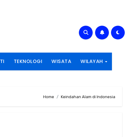
TI
TEKNOLOGI
WISATA
WILAYAH
Home
Keindahan Alam di Indonesia