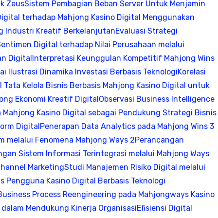
ek Zeus
Sistem Pembagian Beban Server Untuk Menjamin
Digital terhadap Mahjong Kasino Digital Menggunakan
 Industri Kreatif Berkelanjutan
Evaluasi Strategi
Sentimen Digital terhadap Nilai Perusahaan melalui
n Digital
Interpretasi Keunggulan Kompetitif Mahjong Wins
i Ilustrasi Dinamika Investasi Berbasis Teknologi
Korelasi
 Tata Kelola Bisnis Berbasis Mahjong Kasino Digital untuk
ng Ekonomi Kreatif Digital
Observasi Business Intelligence
Mahjong Kasino Digital sebagai Pendukung Strategi Bisnis
orm Digital
Penerapan Data Analytics pada Mahjong Wins 3
ham melalui Fenomena Mahjong Ways 2
Perancangan
gan Sistem Informasi Terintegrasi melalui Mahjong Ways
channel Marketing
Studi Manajemen Risiko Digital melalui
as Pengguna Kasino Digital Berbasis Teknologi
Business Process Reengineering pada Mahjongways Kasino
al dalam Mendukung Kinerja Organisasi
Efisiensi Digital