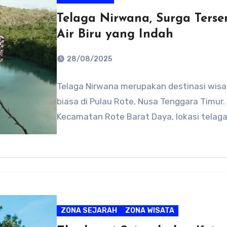
Telaga Nirwana, Surga Ters
Air Biru yang Indah
28/08/2025
No
Telaga Nirwana merupakan destinasi wis
Comments
biasa di Pulau Rote, Nusa Tenggara Timur. 
Kecamatan Rote Barat Daya, lokasi telaga
ZONA SEJARAH
ZONA WISATA