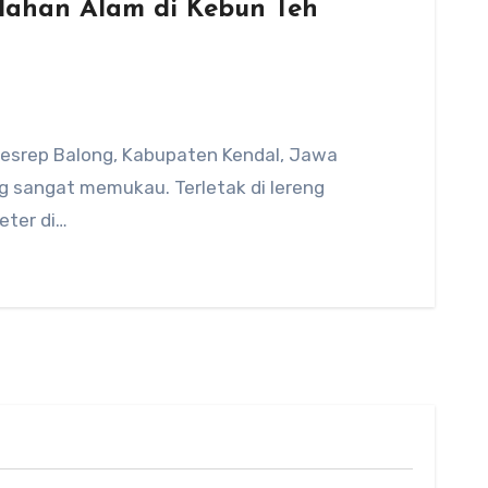
ndahan Alam di Kebun Teh
gesrep Balong, Kabupaten Kendal, Jawa
g sangat memukau. Terletak di lereng
eter di…