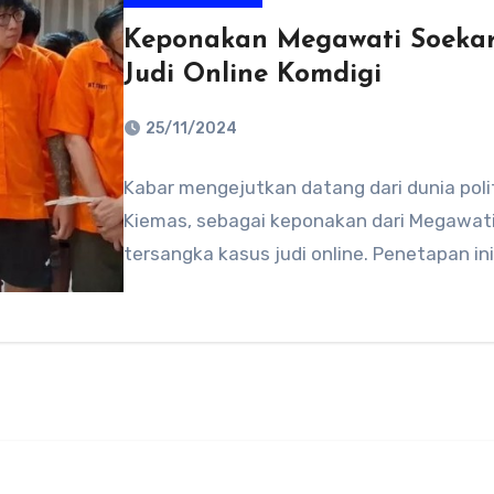
Keponakan Megawati Soekarn
Judi Online Komdigi
25/11/2024
No
Kabar mengejutkan datang dari dunia poli
Comments
Kiemas, sebagai keponakan dari Megawati
tersangka kasus judi online. Penetapan i