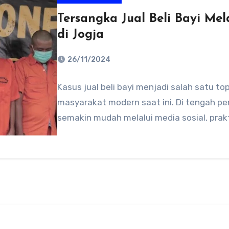
Tersangka Jual Beli Bayi Mel
di Jogja
26/11/2024
No
Kasus jual beli bayi menjadi salah satu 
Comments
masyarakat modern saat ini. Di tengah pe
semakin mudah melalui media sosial, prakt