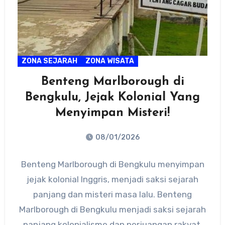
ZONA SEJARAH
ZONA WISATA
Benteng Marlborough di
Bengkulu, Jejak Kolonial Yang
Menyimpan Misteri!
08/01/2026
No
Benteng Marlborough di Bengkulu menyimpan
Comments
jejak kolonial Inggris, menjadi saksi sejarah
panjang dan misteri masa lalu. Benteng
Marlborough di Bengkulu menjadi saksi sejarah
panjang kolonialisme dan perjuangan rakyat.