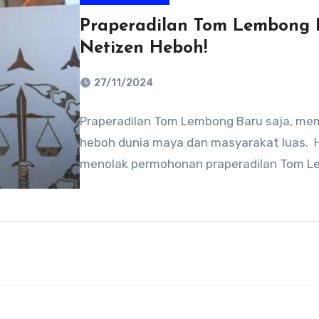
Praperadilan Tom Lembong Di
Netizen Heboh!
27/11/2024
No
Praperadilan Tom Lembong Baru saja, me
Comments
heboh dunia maya dan masyarakat luas. ​ 
menolak permohonan praperadilan Tom L