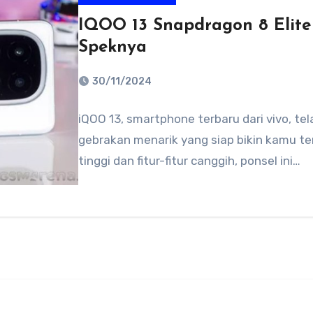
IQOO 13 Snapdragon 8 Elite R
Speknya
30/11/2024
No
iQOO 13, smartphone terbaru dari vivo, tel
Comments
gebrakan menarik yang siap bikin kamu t
tinggi dan fitur-fitur canggih, ponsel ini…