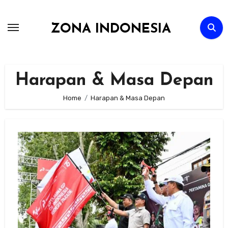
Skip
to
ZONA INDONESIA
content
Harapan & Masa Depan
Home
Harapan & Masa Depan