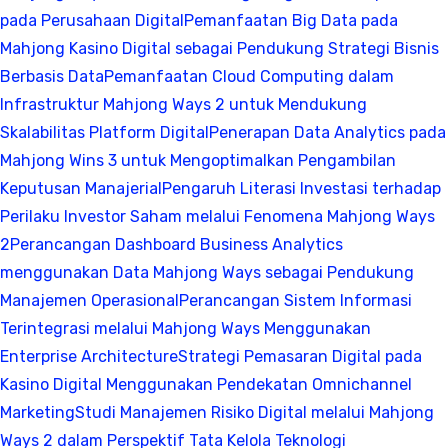
pada Perusahaan Digital
Pemanfaatan Big Data pada
Mahjong Kasino Digital sebagai Pendukung Strategi Bisnis
Berbasis Data
Pemanfaatan Cloud Computing dalam
Infrastruktur Mahjong Ways 2 untuk Mendukung
Skalabilitas Platform Digital
Penerapan Data Analytics pada
Mahjong Wins 3 untuk Mengoptimalkan Pengambilan
Keputusan Manajerial
Pengaruh Literasi Investasi terhadap
Perilaku Investor Saham melalui Fenomena Mahjong Ways
2
Perancangan Dashboard Business Analytics
menggunakan Data Mahjong Ways sebagai Pendukung
Manajemen Operasional
Perancangan Sistem Informasi
Terintegrasi melalui Mahjong Ways Menggunakan
Enterprise Architecture
Strategi Pemasaran Digital pada
Kasino Digital Menggunakan Pendekatan Omnichannel
Marketing
Studi Manajemen Risiko Digital melalui Mahjong
Ways 2 dalam Perspektif Tata Kelola Teknologi