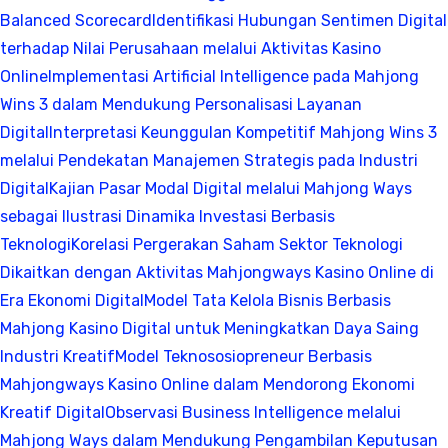
Balanced Scorecard
Identifikasi Hubungan Sentimen Digital
terhadap Nilai Perusahaan melalui Aktivitas Kasino
Online
Implementasi Artificial Intelligence pada Mahjong
Wins 3 dalam Mendukung Personalisasi Layanan
Digital
Interpretasi Keunggulan Kompetitif Mahjong Wins 3
melalui Pendekatan Manajemen Strategis pada Industri
Digital
Kajian Pasar Modal Digital melalui Mahjong Ways
sebagai Ilustrasi Dinamika Investasi Berbasis
Teknologi
Korelasi Pergerakan Saham Sektor Teknologi
Dikaitkan dengan Aktivitas Mahjongways Kasino Online di
Era Ekonomi Digital
Model Tata Kelola Bisnis Berbasis
Mahjong Kasino Digital untuk Meningkatkan Daya Saing
Industri Kreatif
Model Teknososiopreneur Berbasis
Mahjongways Kasino Online dalam Mendorong Ekonomi
Kreatif Digital
Observasi Business Intelligence melalui
Mahjong Ways dalam Mendukung Pengambilan Keputusan