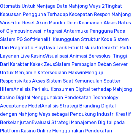
Otomatis Untuk Menjaga Data Mahjong Ways 2
Tingkat
Kepuasan Pengguna Terhadap Kecepatan Respon Mahjong
Wins
Fitur Reset Akun Mandiri Demi Keamanan Akses Gates
of Olympus
Inovasi Integrasi Antarmuka Pengguna Pada
Sistem PG Soft
Meneliti Keunggulan Struktur Kode Sistem
Dari Pragmatic Play
Daya Tarik Fitur Diskusi Interaktif Pada
Layanan Live Kasino
Visualisasi Animasi Beresolusi Tinggi
Dari Karakter Kakek Zeus
Sistem Pembagian Beban Server
Untuk Menjamin Ketersediaan Maxwin
Menguji
Responsivitas Akses Sistem Saat Kemunculan Scatter
Hitam
Analisis Perilaku Konsumen Digital terhadap Mahjong
Kasino Digital Menggunakan Pendekatan Technology
Acceptance Model
Analisis Strategi Branding Digital
dengan Mahjong Ways sebagai Pendukung Industri Kreatif
Berkelanjutan
Evaluasi Strategi Manajemen Digital pada
Platform Kasino Online Menggunakan Pendekatan