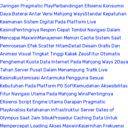
Jaringan Pragmatic Play
Perbandingan Efisiensi Konsumsi
Daya Baterai Antar Versi Mahjong Ways
Standar Kepatuhan
Keamanan Sistem Digital Pada Platform Live
Kasino
Pentingnya Respon Cepat Tombol Navigasi Dalam
Mencapai Maxwin
Manajemen Memori Cache Sistem Saat
Pemrosesan Efek Scatter Hitam
Detail Desain Grafis Dan
Animasi Visual Tingkat Tinggi Kakek Zeus
Fitur Otomatis
Penghemat Kuota Data Internet Pada Mahjong Ways 2
Daya
Tahan Server Pusat Dalam Menampung Trafik Live
Kasino
Kustomisasi Antarmuka Pengguna Sesuai
Kebutuhan Pada Platform PG Soft
Kemudahan Aksesibilitas
Fitur Navigasi Utama Pada Mahjong Wins
Pentingnya
Efisiensi Script Engine Utama Garapan Pragmatic
Play
Analisis Ketahanan Infrastruktur Server Gates of
Olympus Saat Jam Sibuk
Prosedur Caching Data Untuk
Mempercepat Loading Akses Maxwin
Kejernihan Frekuensi