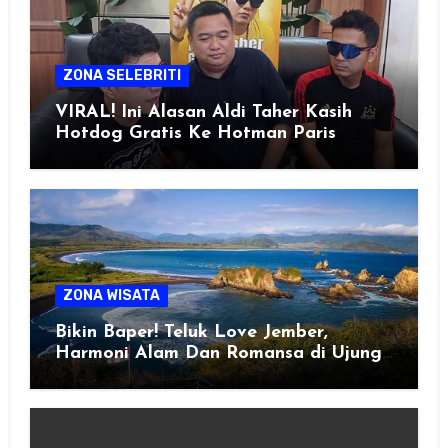
ZONA SELEBRITI
VIRAL! Ini Alasan Aldi Taher Kasih
Hotdog Gratis Ke Hotman Paris
ZONA WISATA
Bikin Baper! Teluk Love Jember,
Harmoni Alam Dan Romansa di Ujung
Selatan Jawa