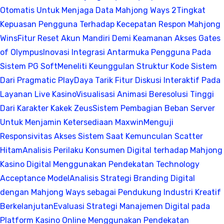
Otomatis Untuk Menjaga Data Mahjong Ways 2
Tingkat
Kepuasan Pengguna Terhadap Kecepatan Respon Mahjong
Wins
Fitur Reset Akun Mandiri Demi Keamanan Akses Gates
of Olympus
Inovasi Integrasi Antarmuka Pengguna Pada
Sistem PG Soft
Meneliti Keunggulan Struktur Kode Sistem
Dari Pragmatic Play
Daya Tarik Fitur Diskusi Interaktif Pada
Layanan Live Kasino
Visualisasi Animasi Beresolusi Tinggi
Dari Karakter Kakek Zeus
Sistem Pembagian Beban Server
Untuk Menjamin Ketersediaan Maxwin
Menguji
Responsivitas Akses Sistem Saat Kemunculan Scatter
Hitam
Analisis Perilaku Konsumen Digital terhadap Mahjong
Kasino Digital Menggunakan Pendekatan Technology
Acceptance Model
Analisis Strategi Branding Digital
dengan Mahjong Ways sebagai Pendukung Industri Kreatif
Berkelanjutan
Evaluasi Strategi Manajemen Digital pada
Platform Kasino Online Menggunakan Pendekatan