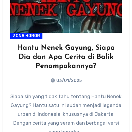
ZONA HOROR
Hantu Nenek Gayung, Siapa
Dia dan Apa Cerita di Balik
Penampakannya?
03/01/2025
No
Siapa sih yang tidak tahu tentang Hantu Nenek
Comments
Gayung? Hantu satu ini sudah menjadi legenda
urban di Indonesia, khususnya di Jakarta.
Dengan cerita yang seram dan berbagai versi
yang beredar,…