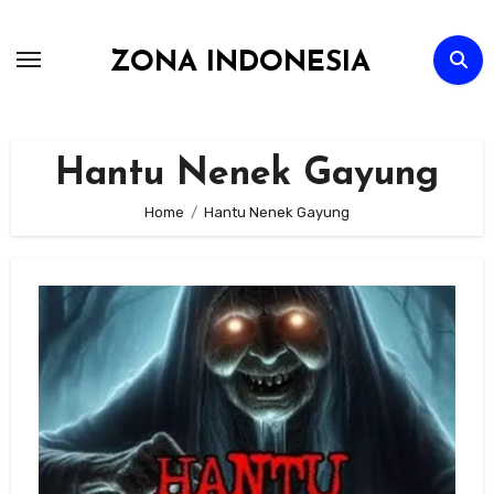
Skip
to
ZONA INDONESIA
content
Hantu Nenek Gayung
Home
Hantu Nenek Gayung