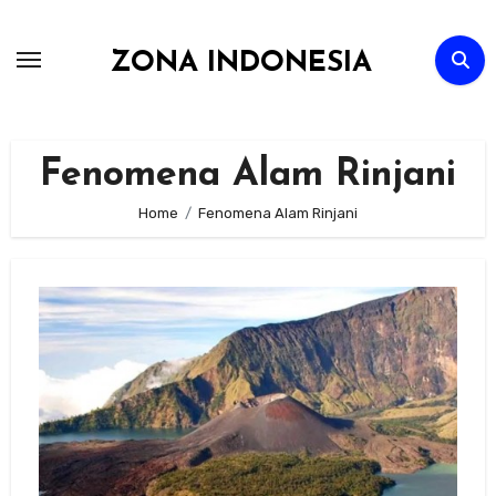
Skip
to
ZONA INDONESIA
content
Fenomena Alam Rinjani
Home
Fenomena Alam Rinjani