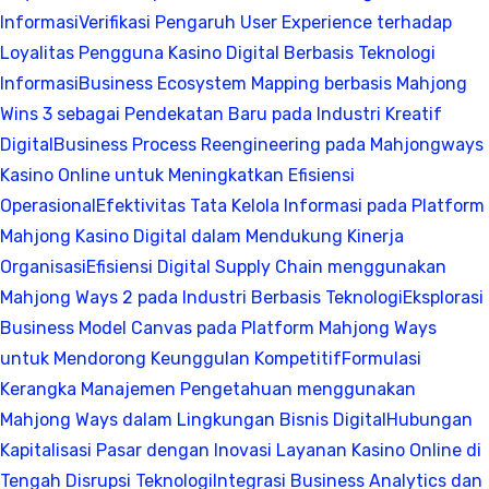
Informasi
Verifikasi Pengaruh User Experience terhadap
Loyalitas Pengguna Kasino Digital Berbasis Teknologi
Informasi
Business Ecosystem Mapping berbasis Mahjong
Wins 3 sebagai Pendekatan Baru pada Industri Kreatif
Digital
Business Process Reengineering pada Mahjongways
Kasino Online untuk Meningkatkan Efisiensi
Operasional
Efektivitas Tata Kelola Informasi pada Platform
Mahjong Kasino Digital dalam Mendukung Kinerja
Organisasi
Efisiensi Digital Supply Chain menggunakan
Mahjong Ways 2 pada Industri Berbasis Teknologi
Eksplorasi
Business Model Canvas pada Platform Mahjong Ways
untuk Mendorong Keunggulan Kompetitif
Formulasi
Kerangka Manajemen Pengetahuan menggunakan
Mahjong Ways dalam Lingkungan Bisnis Digital
Hubungan
Kapitalisasi Pasar dengan Inovasi Layanan Kasino Online di
Tengah Disrupsi Teknologi
Integrasi Business Analytics dan