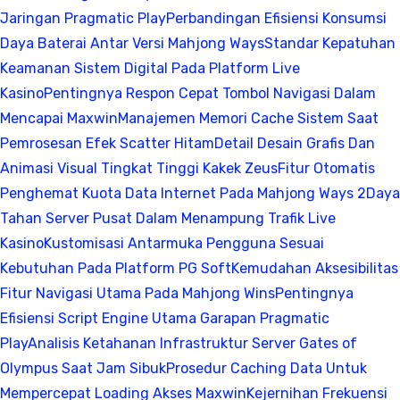
Jaringan Pragmatic Play
Perbandingan Efisiensi Konsumsi
Daya Baterai Antar Versi Mahjong Ways
Standar Kepatuhan
Keamanan Sistem Digital Pada Platform Live
Kasino
Pentingnya Respon Cepat Tombol Navigasi Dalam
Mencapai Maxwin
Manajemen Memori Cache Sistem Saat
Pemrosesan Efek Scatter Hitam
Detail Desain Grafis Dan
Animasi Visual Tingkat Tinggi Kakek Zeus
Fitur Otomatis
Penghemat Kuota Data Internet Pada Mahjong Ways 2
Daya
Tahan Server Pusat Dalam Menampung Trafik Live
Kasino
Kustomisasi Antarmuka Pengguna Sesuai
Kebutuhan Pada Platform PG Soft
Kemudahan Aksesibilitas
Fitur Navigasi Utama Pada Mahjong Wins
Pentingnya
Efisiensi Script Engine Utama Garapan Pragmatic
Play
Analisis Ketahanan Infrastruktur Server Gates of
Olympus Saat Jam Sibuk
Prosedur Caching Data Untuk
Mempercepat Loading Akses Maxwin
Kejernihan Frekuensi