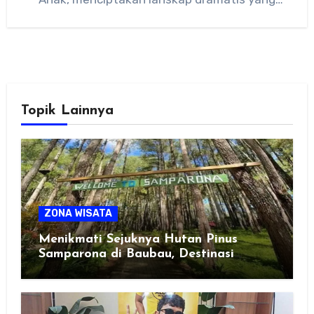
memanjakan mata…
Topik Lainnya
ZONA WISATA
Menikmati Sejuknya Hutan Pinus
Samparona di Baubau, Destinasi
Healing Favorit!