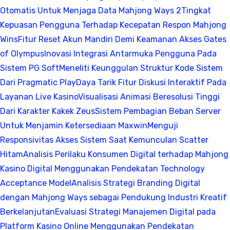
Otomatis Untuk Menjaga Data Mahjong Ways 2
Tingkat
Kepuasan Pengguna Terhadap Kecepatan Respon Mahjong
Wins
Fitur Reset Akun Mandiri Demi Keamanan Akses Gates
of Olympus
Inovasi Integrasi Antarmuka Pengguna Pada
Sistem PG Soft
Meneliti Keunggulan Struktur Kode Sistem
Dari Pragmatic Play
Daya Tarik Fitur Diskusi Interaktif Pada
Layanan Live Kasino
Visualisasi Animasi Beresolusi Tinggi
Dari Karakter Kakek Zeus
Sistem Pembagian Beban Server
Untuk Menjamin Ketersediaan Maxwin
Menguji
Responsivitas Akses Sistem Saat Kemunculan Scatter
Hitam
Analisis Perilaku Konsumen Digital terhadap Mahjong
Kasino Digital Menggunakan Pendekatan Technology
Acceptance Model
Analisis Strategi Branding Digital
dengan Mahjong Ways sebagai Pendukung Industri Kreatif
Berkelanjutan
Evaluasi Strategi Manajemen Digital pada
Platform Kasino Online Menggunakan Pendekatan