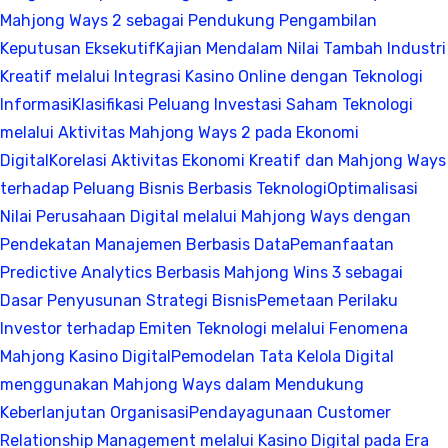
Mahjong Ways 2 sebagai Pendukung Pengambilan
Keputusan Eksekutif
Kajian Mendalam Nilai Tambah Industri
Kreatif melalui Integrasi Kasino Online dengan Teknologi
Informasi
Klasifikasi Peluang Investasi Saham Teknologi
melalui Aktivitas Mahjong Ways 2 pada Ekonomi
Digital
Korelasi Aktivitas Ekonomi Kreatif dan Mahjong Ways
terhadap Peluang Bisnis Berbasis Teknologi
Optimalisasi
Nilai Perusahaan Digital melalui Mahjong Ways dengan
Pendekatan Manajemen Berbasis Data
Pemanfaatan
Predictive Analytics Berbasis Mahjong Wins 3 sebagai
Dasar Penyusunan Strategi Bisnis
Pemetaan Perilaku
Investor terhadap Emiten Teknologi melalui Fenomena
Mahjong Kasino Digital
Pemodelan Tata Kelola Digital
menggunakan Mahjong Ways dalam Mendukung
Keberlanjutan Organisasi
Pendayagunaan Customer
Relationship Management melalui Kasino Digital pada Era