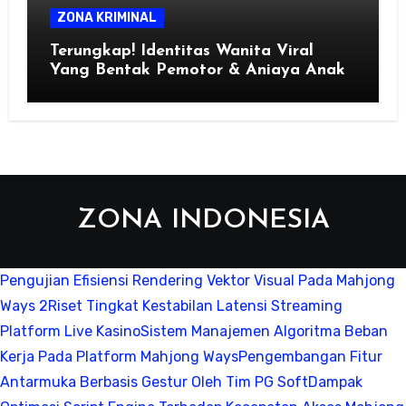
ZONA KRIMINAL
Terungkap! Identitas Wanita Viral
Yang Bentak Pemotor & Aniaya Anak
ZONA INDONESIA
Pengujian Efisiensi Rendering Vektor Visual Pada Mahjong
Ways 2
Riset Tingkat Kestabilan Latensi Streaming
Platform Live Kasino
Sistem Manajemen Algoritma Beban
Kerja Pada Platform Mahjong Ways
Pengembangan Fitur
Antarmuka Berbasis Gestur Oleh Tim PG Soft
Dampak