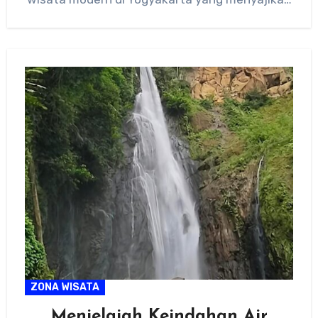
panorama kota…
ZONA WISATA
Menjelajah Keindahan Air