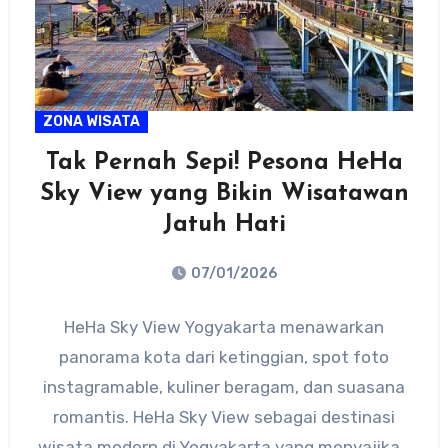
ZONA WISATA
Tak Pernah Sepi! Pesona HeHa
Sky View yang Bikin Wisatawan
Jatuh Hati
07/01/2026
No
HeHa Sky View Yogyakarta menawarkan
Comments
panorama kota dari ketinggian, spot foto
instagramable, kuliner beragam, dan suasana
romantis. HeHa Sky View sebagai destinasi
wisata modern di Yogyakarta yang menyajikan