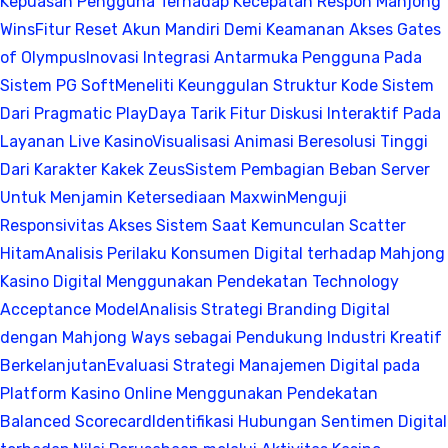
Kepuasan Pengguna Terhadap Kecepatan Respon Mahjong
Wins
Fitur Reset Akun Mandiri Demi Keamanan Akses Gates
of Olympus
Inovasi Integrasi Antarmuka Pengguna Pada
Sistem PG Soft
Meneliti Keunggulan Struktur Kode Sistem
Dari Pragmatic Play
Daya Tarik Fitur Diskusi Interaktif Pada
Layanan Live Kasino
Visualisasi Animasi Beresolusi Tinggi
Dari Karakter Kakek Zeus
Sistem Pembagian Beban Server
Untuk Menjamin Ketersediaan Maxwin
Menguji
Responsivitas Akses Sistem Saat Kemunculan Scatter
Hitam
Analisis Perilaku Konsumen Digital terhadap Mahjong
Kasino Digital Menggunakan Pendekatan Technology
Acceptance Model
Analisis Strategi Branding Digital
dengan Mahjong Ways sebagai Pendukung Industri Kreatif
Berkelanjutan
Evaluasi Strategi Manajemen Digital pada
Platform Kasino Online Menggunakan Pendekatan
Balanced Scorecard
Identifikasi Hubungan Sentimen Digital