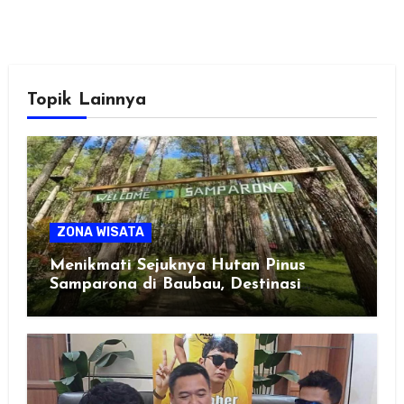
Topik Lainnya
ZONA WISATA
Menikmati Sejuknya Hutan Pinus
Samparona di Baubau, Destinasi
Healing Favorit!