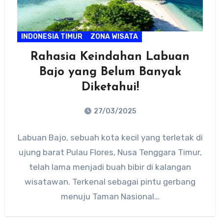
INDONESIA TIMUR
ZONA WISATA
Rahasia Keindahan Labuan
Bajo yang Belum Banyak
Diketahui!
27/03/2025
No
Labuan Bajo, sebuah kota kecil yang terletak di
Comments
ujung barat Pulau Flores, Nusa Tenggara Timur,
telah lama menjadi buah bibir di kalangan
wisatawan. Terkenal sebagai pintu gerbang
menuju Taman Nasional…