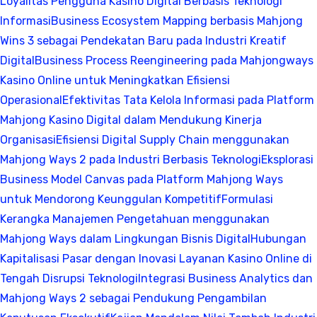
Loyalitas Pengguna Kasino Digital Berbasis Teknologi
Informasi
Business Ecosystem Mapping berbasis Mahjong
Wins 3 sebagai Pendekatan Baru pada Industri Kreatif
Digital
Business Process Reengineering pada Mahjongways
Kasino Online untuk Meningkatkan Efisiensi
Operasional
Efektivitas Tata Kelola Informasi pada Platform
Mahjong Kasino Digital dalam Mendukung Kinerja
Organisasi
Efisiensi Digital Supply Chain menggunakan
Mahjong Ways 2 pada Industri Berbasis Teknologi
Eksplorasi
Business Model Canvas pada Platform Mahjong Ways
untuk Mendorong Keunggulan Kompetitif
Formulasi
Kerangka Manajemen Pengetahuan menggunakan
Mahjong Ways dalam Lingkungan Bisnis Digital
Hubungan
Kapitalisasi Pasar dengan Inovasi Layanan Kasino Online di
Tengah Disrupsi Teknologi
Integrasi Business Analytics dan
Mahjong Ways 2 sebagai Pendukung Pengambilan