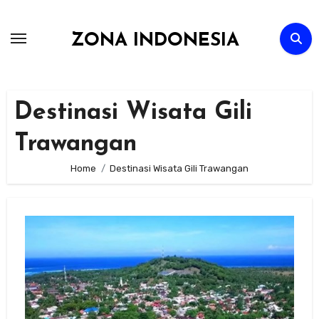
Skip
to
ZONA INDONESIA
content
Destinasi Wisata Gili
Trawangan
Home
Destinasi Wisata Gili Trawangan