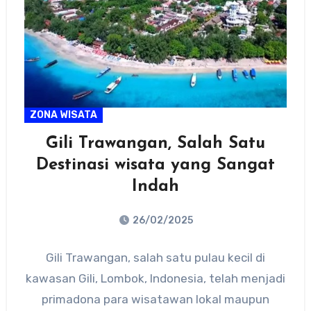
ZONA WISATA
Gili Trawangan, Salah Satu
Destinasi wisata yang Sangat
Indah
26/02/2025
No
Gili Trawangan, salah satu pulau kecil di
Comments
kawasan Gili, Lombok, Indonesia, telah menjadi
primadona para wisatawan lokal maupun