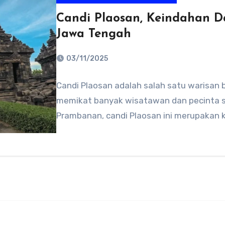
Candi Plaosan, Keindahan 
Jawa Tengah
03/11/2025
No
Candi Plaosan adalah salah satu warisan
Comments
memikat banyak wisatawan dan pecinta sej
Prambanan, candi Plaosan ini merupakan