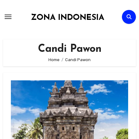
Skip
to
ZONA INDONESIA
content
Candi Pawon
Home
Candi Pawon