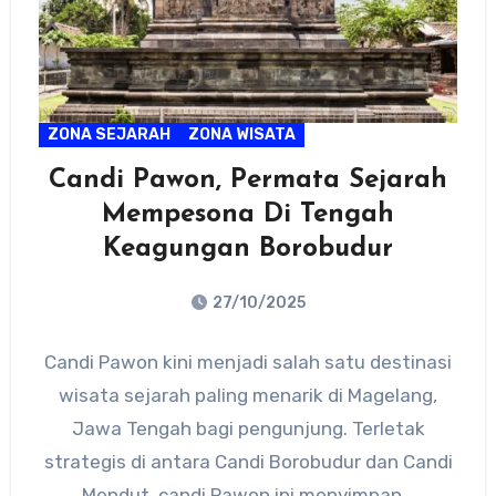
ZONA SEJARAH
ZONA WISATA
Candi Pawon, Permata Sejarah
Mempesona Di Tengah
Keagungan Borobudur
27/10/2025
No
Candi Pawon kini menjadi salah satu destinasi
Comments
wisata sejarah paling menarik di Magelang,
Jawa Tengah bagi pengunjung. Terletak
strategis di antara Candi Borobudur dan Candi
Mendut, candi Pawon ini menyimpan…