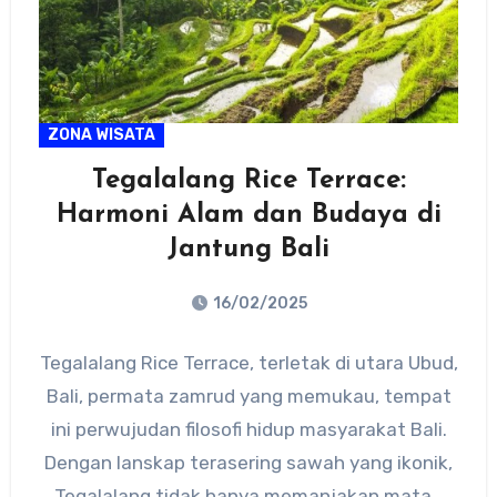
ZONA WISATA
Tegalalang Rice Terrace:
Harmoni Alam dan Budaya di
Jantung Bali
16/02/2025
No
Tegalalang Rice Terrace, terletak di utara Ubud,
Comments
Bali, permata zamrud yang memukau, tempat
ini perwujudan filosofi hidup masyarakat Bali.
Dengan lanskap terasering sawah yang ikonik,
Tegalalang tidak hanya memanjakan mata…