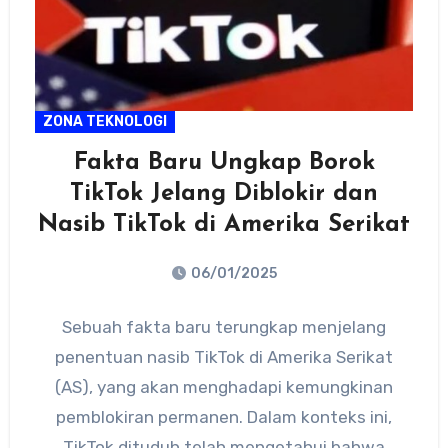
ZONA TEKNOLOGI
Fakta Baru Ungkap Borok
TikTok Jelang Diblokir dan
Nasib TikTok di Amerika Serikat
06/01/2025
No
Sebuah fakta baru terungkap menjelang
Comments
penentuan nasib TikTok di Amerika Serikat
(AS), yang akan menghadapi kemungkinan
pemblokiran permanen. Dalam konteks ini,
TikTok dituduh telah mengetahui bahwa