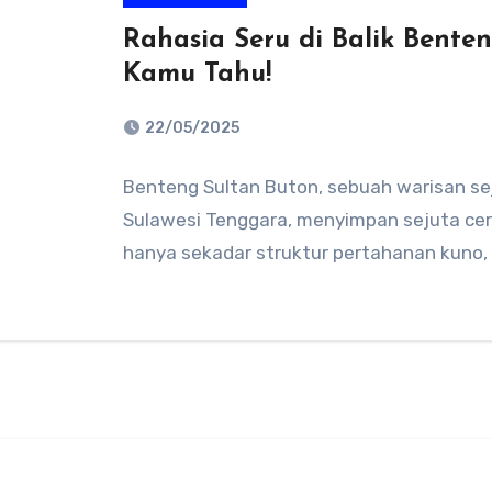
Rahasia Seru di Balik Bente
Kamu Tahu!
22/05/2025
No
Benteng Sultan Buton, sebuah warisan sej
Comments
Sulawesi Tenggara, menyimpan sejuta ceri
hanya sekadar struktur pertahanan kuno