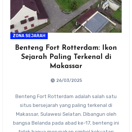
ZONA SEJARAH
Benteng Fort Rotterdam: Ikon
Sejarah Paling Terkenal di
Makassar
26/03/2025
No
Benteng Fort Rotterdam adalah salah satu
Comments
situs bersejarah yang paling terkenal di
Makassar, Sulawesi Selatan. Dibangun oleh
bangsa Belanda pada abad ke-17, benteng ini
tidak hanya merupakan simbol kekuatan