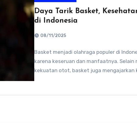
Daya Tarik Basket, Kesehat
di Indonesia
08/11/2025
No
Basket menjadi olahraga populer di Indon
Comments
karena keseruan dan manfaatnya. Selain 
kekuatan otot, basket juga mengajarkan k