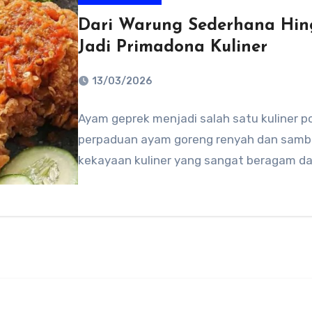
Dari Warung Sederhana Hin
Jadi Primadona Kuliner
13/03/2026
No
Ayam geprek menjadi salah satu kuliner p
Comments
perpaduan ayam goreng renyah dan samba
kekayaan kuliner yang sangat beragam da