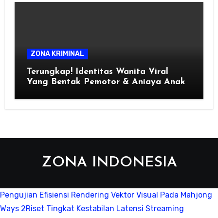
ZONA KRIMINAL
Terungkap! Identitas Wanita Viral
Yang Bentak Pemotor & Aniaya Anak
ZONA INDONESIA
Pengujian Efisiensi Rendering Vektor Visual Pada Mahjong
Ways 2
Riset Tingkat Kestabilan Latensi Streaming