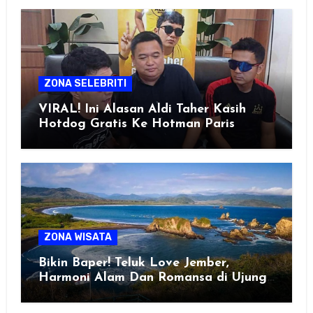
ZONA SELEBRITI
VIRAL! Ini Alasan Aldi Taher Kasih
Hotdog Gratis Ke Hotman Paris
ZONA WISATA
Bikin Baper! Teluk Love Jember,
Harmoni Alam Dan Romansa di Ujung
Selatan Jawa