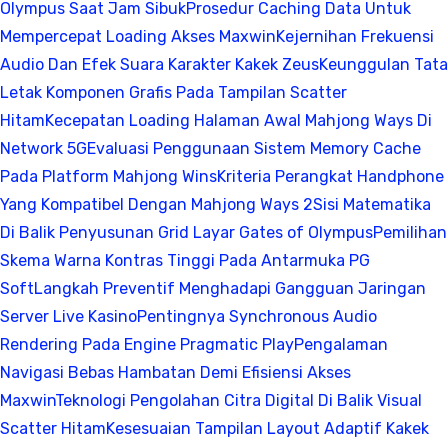
Olympus Saat Jam Sibuk
Prosedur Caching Data Untuk
Mempercepat Loading Akses Maxwin
Kejernihan Frekuensi
Audio Dan Efek Suara Karakter Kakek Zeus
Keunggulan Tata
Letak Komponen Grafis Pada Tampilan Scatter
Hitam
Kecepatan Loading Halaman Awal Mahjong Ways Di
Network 5G
Evaluasi Penggunaan Sistem Memory Cache
Pada Platform Mahjong Wins
Kriteria Perangkat Handphone
Yang Kompatibel Dengan Mahjong Ways 2
Sisi Matematika
Di Balik Penyusunan Grid Layar Gates of Olympus
Pemilihan
Skema Warna Kontras Tinggi Pada Antarmuka PG
Soft
Langkah Preventif Menghadapi Gangguan Jaringan
Server Live Kasino
Pentingnya Synchronous Audio
Rendering Pada Engine Pragmatic Play
Pengalaman
Navigasi Bebas Hambatan Demi Efisiensi Akses
Maxwin
Teknologi Pengolahan Citra Digital Di Balik Visual
Scatter Hitam
Kesesuaian Tampilan Layout Adaptif Kakek