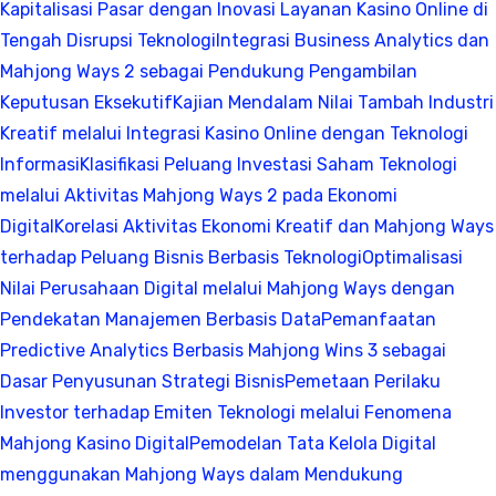
Kapitalisasi Pasar dengan Inovasi Layanan Kasino Online di
Tengah Disrupsi Teknologi
Integrasi Business Analytics dan
Mahjong Ways 2 sebagai Pendukung Pengambilan
Keputusan Eksekutif
Kajian Mendalam Nilai Tambah Industri
Kreatif melalui Integrasi Kasino Online dengan Teknologi
Informasi
Klasifikasi Peluang Investasi Saham Teknologi
melalui Aktivitas Mahjong Ways 2 pada Ekonomi
Digital
Korelasi Aktivitas Ekonomi Kreatif dan Mahjong Ways
terhadap Peluang Bisnis Berbasis Teknologi
Optimalisasi
Nilai Perusahaan Digital melalui Mahjong Ways dengan
Pendekatan Manajemen Berbasis Data
Pemanfaatan
Predictive Analytics Berbasis Mahjong Wins 3 sebagai
Dasar Penyusunan Strategi Bisnis
Pemetaan Perilaku
Investor terhadap Emiten Teknologi melalui Fenomena
Mahjong Kasino Digital
Pemodelan Tata Kelola Digital
menggunakan Mahjong Ways dalam Mendukung