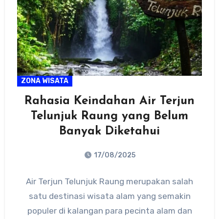
ZONA WISATA
Rahasia Keindahan Air Terjun
Telunjuk Raung yang Belum
Banyak Diketahui
17/08/2025
No
Air Terjun Telunjuk Raung merupakan salah
Comments
satu destinasi wisata alam yang semakin
populer di kalangan para pecinta alam dan