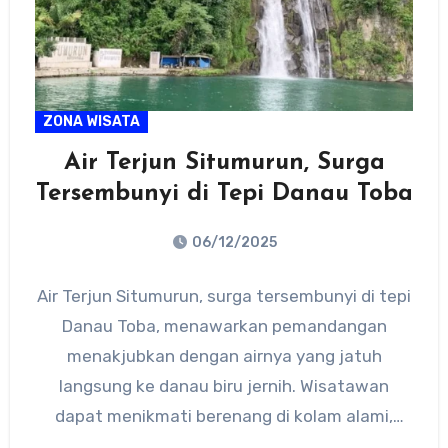
ZONA WISATA
Air Terjun Situmurun, Surga
Tersembunyi di Tepi Danau Toba
06/12/2025
No
Air Terjun Situmurun, surga tersembunyi di tepi
Comments
Danau Toba, menawarkan pemandangan
menakjubkan dengan airnya yang jatuh
langsung ke danau biru jernih. Wisatawan
dapat menikmati berenang di kolam alami,
trekking ringan…