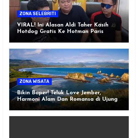
ZONA SELEBRITI
VIRAL! Ini Alasan Aldi Taher Kasih
Hotdog Gratis Ke Hotman Paris
ZONA WISATA
Bikin Baper! Teluk Love Jember,
Harmoni Alam Dan Romansa di Ujung
Selatan Jawa