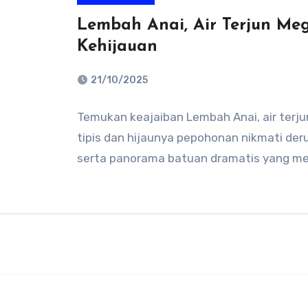
Lembah Anai, Air Terjun Meg
Kehijauan
21/10/2025
No
Temukan keajaiban Lembah Anai, air terju
Comments
tipis dan hijaunya pepohonan nikmati deru
serta panorama batuan dramatis yang m