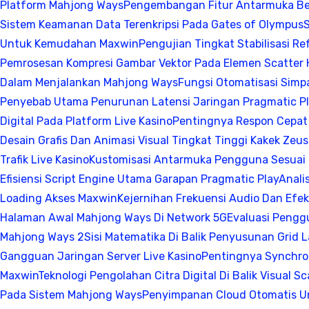
Platform Mahjong Ways
Pengembangan Fitur Antarmuka Ber
Sistem Keamanan Data Terenkripsi Pada Gates of Olympus
S
Untuk Kemudahan Maxwin
Pengujian Tingkat Stabilisasi R
Pemrosesan Kompresi Gambar Vektor Pada Elemen Scatter 
Dalam Menjalankan Mahjong Ways
Fungsi Otomatisasi Sim
Penyebab Utama Penurunan Latensi Jaringan Pragmatic P
Digital Pada Platform Live Kasino
Pentingnya Respon Cepat
Desain Grafis Dan Animasi Visual Tingkat Tinggi Kakek Zeus
Trafik Live Kasino
Kustomisasi Antarmuka Pengguna Sesuai 
Efisiensi Script Engine Utama Garapan Pragmatic Play
Anali
Loading Akses Maxwin
Kejernihan Frekuensi Audio Dan Efek
Halaman Awal Mahjong Ways Di Network 5G
Evaluasi Pengg
Mahjong Ways 2
Sisi Matematika Di Balik Penyusunan Grid 
Gangguan Jaringan Server Live Kasino
Pentingnya Synchro
Maxwin
Teknologi Pengolahan Citra Digital Di Balik Visual S
Pada Sistem Mahjong Ways
Penyimpanan Cloud Otomatis U