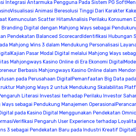
asi Integrasi Antarmuka Pengguna Pada Sistem PG Soft
Mene
asino
Visualisasi Animasi Beresolusi Tinggi Dari Karakter Kak
Saat Kemunculan Scatter Hitam
Analisis Perilaku Konsumen 
gi Branding Digital dengan Mahjong Ways sebagai Pendukung
kan Pendekatan Balanced Scorecard
Identifikasi Hubungan 
e pada Mahjong Wins 3 dalam Mendukung Personalisasi Layana
gital
Kajian Pasar Modal Digital melalui Mahjong Ways sebaga
tas Mahjongways Kasino Online di Era Ekonomi Digital
Model
preneur Berbasis Mahjongways Kasino Online dalam Mendoro
tusan pada Perusahaan Digital
Pemanfaatan Big Data pada 
uktur Mahjong Ways 2 untuk Mendukung Skalabilitas Platf
Pengaruh Literasi Investasi terhadap Perilaku Investor Sa
g Ways sebagai Pendukung Manajemen Operasional
Perancan
Digital pada Kasino Digital Menggunakan Pendekatan Omni
ormasi
Verifikasi Pengaruh User Experience terhadap Loyalit
s 3 sebagai Pendekatan Baru pada Industri Kreatif Digital