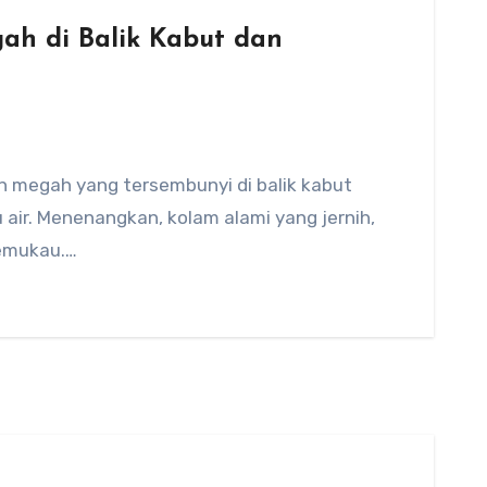
ah di Balik Kabut dan
n megah yang tersembunyi di balik kabut
 air. Menenangkan, kolam alami yang jernih,
emukau.…