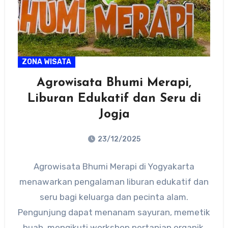
ZONA WISATA
Agrowisata Bhumi Merapi,
Liburan Edukatif dan Seru di
Jogja
23/12/2025
No
Agrowisata Bhumi Merapi di Yogyakarta
Comments
menawarkan pengalaman liburan edukatif dan
seru bagi keluarga dan pecinta alam.
Pengunjung dapat menanam sayuran, memetik
buah, mengikuti workshop pertanian organik,