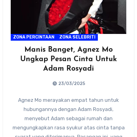
ZONA PERCINTAAN
ZONA SELEBRITI
Manis Banget, Agnez Mo
Ungkap Pesan Cinta Untuk
Adam Rosyadi
23/03/2025
No
Agnez Mo merayakan empat tahun untuk
Comments
hubungannya dengan Adam Rosyadi,
menyebut Adam sebagai rumah dan
mengungkapkan rasa syukur atas cinta tanpa
syarat yang diterimanya. Pasangan ini, yang