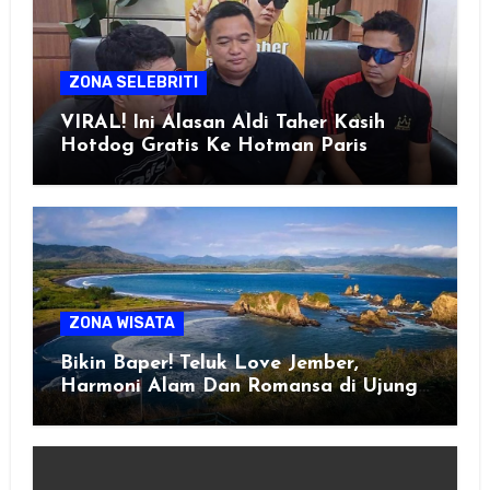
ZONA SELEBRITI
VIRAL! Ini Alasan Aldi Taher Kasih
Hotdog Gratis Ke Hotman Paris
ZONA WISATA
Bikin Baper! Teluk Love Jember,
Harmoni Alam Dan Romansa di Ujung
Selatan Jawa