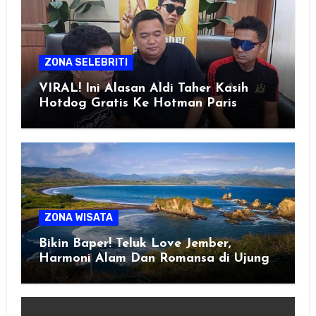
ZONA SELEBRITI
VIRAL! Ini Alasan Aldi Taher Kasih
Hotdog Gratis Ke Hotman Paris
ZONA WISATA
Bikin Baper! Teluk Love Jember,
Harmoni Alam Dan Romansa di Ujung
Selatan Jawa