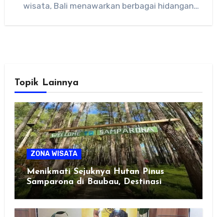
wisata, Bali menawarkan berbagai hidangan
khas yang…
Topik Lainnya
ZONA WISATA
Menikmati Sejuknya Hutan Pinus
Samparona di Baubau, Destinasi
Healing Favorit!