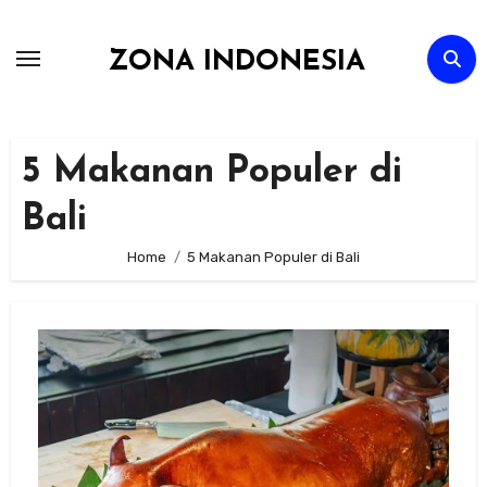
Skip
to
ZONA INDONESIA
content
5 Makanan Populer di
Bali
Home
5 Makanan Populer di Bali