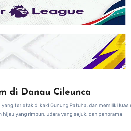
m di Danau Cileunca
ang terletak di kaki Gunung Patuha, dan memiliki luas 
an hijau yang rimbun, udara yang sejuk, dan panorama