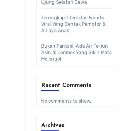
Ujung Selatan Jawa
Terungkap! Identitas Wanita
Viral Yang Bentak Pemotor &
Aniaya Anak
Bukan Fantasi! Ada Air Terjun
Asin di Lombok Yang Bikin Mata
Melongo!
Recent Comments
No comments to show.
Archives