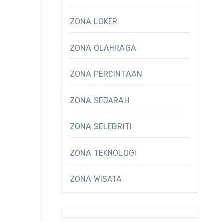
ZONA LOKER
ZONA OLAHRAGA
ZONA PERCINTAAN
ZONA SEJARAH
ZONA SELEBRITI
ZONA TEKNOLOGI
ZONA WISATA