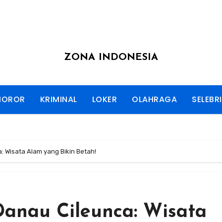
ZONA INDONESIA
HOROR
KRIMINAL
LOKER
OLAHRAGA
SELEBRI
: Wisata Alam yang Bikin Betah!
Danau Cileunca: Wisata