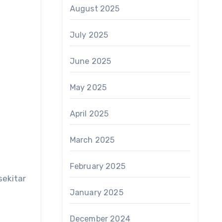
August 2025
July 2025
June 2025
May 2025
April 2025
March 2025
February 2025
sekitar
January 2025
December 2024