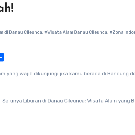
ah!
m di Danau Cileunca
,
#Wisata Alam Danau Cileunca
,
#Zona Indo
at
nterest
Share