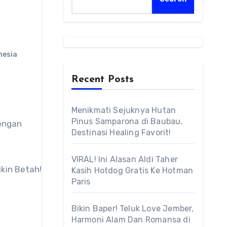
nesia
Recent Posts
Menikmati Sejuknya Hutan
Pinus Samparona di Baubau,
Destinasi Healing Favorit!
VIRAL! Ini Alasan Aldi Taher
Kasih Hotdog Gratis Ke Hotman
Paris
Bikin Baper! Teluk Love Jember,
Harmoni Alam Dan Romansa di