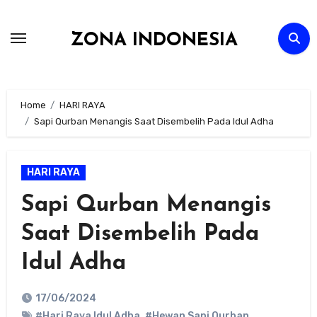
Skip
to
ZONA INDONESIA
content
Home
HARI RAYA
Sapi Qurban Menangis Saat Disembelih Pada Idul Adha
HARI RAYA
Sapi Qurban Menangis
Saat Disembelih Pada
Idul Adha
17/06/2024
#Hari Raya Idul Adha
,
#Hewan Sapi Qurban
,