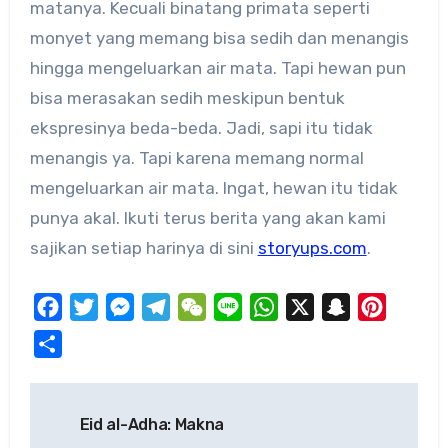
matanya. Kecuali binatang primata seperti
monyet yang memang bisa sedih dan menangis
hingga mengeluarkan air mata. Tapi hewan pun
bisa merasakan sedih meskipun bentuk
ekspresinya beda-beda. Jadi, sapi itu tidak
menangis ya. Tapi karena memang normal
mengeluarkan air mata. Ingat, hewan itu tidak
punya akal. Ikuti terus berita yang akan kami
sajikan setiap harinya di sini
storyups.com
.
Facebook
Twitter
Messenger
Telegram
WeChat
Line
WhatsApp
X
Snapchat
Pinteres
Share
Post
Eid al-Adha: Makna
navigation