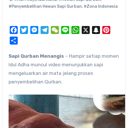
#Penyembelihan Hewan Sapi Qurban
,
#Zona Indonesia
Facebook
Twitter
Messenger
Telegram
WeChat
Line
WhatsApp
X
Snapchat
Pinteres
Share
Sapi Qurban Menangis
– Hampir setiap momen
Idul Adha muncul video menunjukkan sapi
mengeluarkan air mata jelang proses
penyembelihan Qurban.