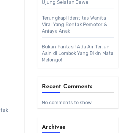
Ujung Selatan Jawa
Terungkap! Identitas Wanita
Viral Yang Bentak Pemotor &
Aniaya Anak
Bukan Fantasi! Ada Air Terjun
Asin di Lombok Yang Bikin Mata
Melongo!
Recent Comments
No comments to show.
 tak
Archives