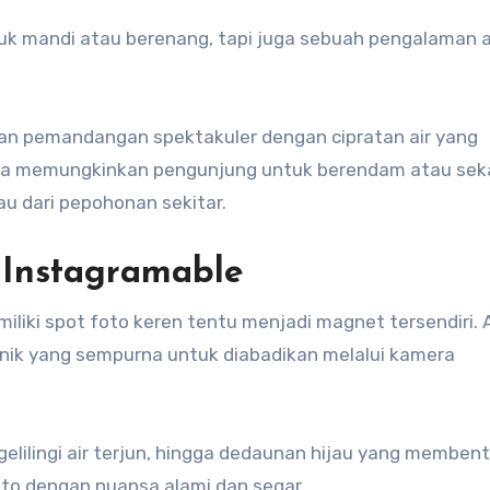
uk mandi atau berenang, tapi juga sebuah pengalaman 
akan pemandangan spektakuler dengan cipratan air yang
nya memungkinkan pengunjung untuk berendam atau sek
u dari pepohonan sekitar.
 Instagramable
iliki spot foto keren tentu menjadi magnet tersendiri. A
nik yang sempurna untuk diabadikan melalui kamera
elilingi air terjun, hingga dedaunan hijau yang membent
oto dengan nuansa alami dan segar.