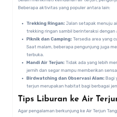
Beberapa aktivitas yang populer antara lain:
Trekking Ringan:
Jalan setapak menuju air
trekking ringan sambil berinteraksi dengan 
Piknik dan Camping:
Tersedia area yang c
Saat malam, beberapa pengunjung juga me
terbuka.
Mandi Air Terjun:
Tidak ada yang lebih men
jernih dan segar mampu memberikan sensas
Birdwatching dan Observasi Alam:
Bagi 
terjun merupakan habitat bagi berbagai jen
Tips Liburan ke Air Terj
Agar pengalaman berkunjung ke Air Terjun Tang