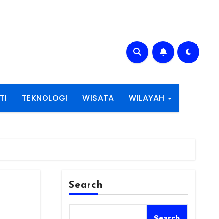
TI
TEKNOLOGI
WISATA
WILAYAH
Search
Search