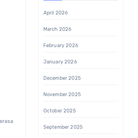
April 2026
March 2026
February 2026
January 2026
December 2025
November 2025
October 2025
erasa
September 2025