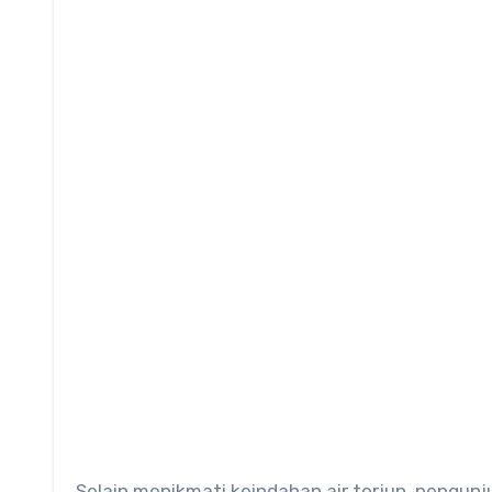
Selain menikmati keindahan air terjun, pengunju