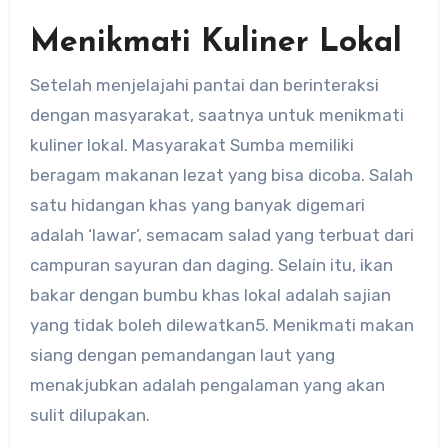
Menikmati Kuliner Lokal
Setelah menjelajahi pantai dan berinteraksi
dengan masyarakat, saatnya untuk menikmati
kuliner lokal. Masyarakat Sumba memiliki
beragam makanan lezat yang bisa dicoba. Salah
satu hidangan khas yang banyak digemari
adalah ‘lawar’, semacam salad yang terbuat dari
campuran sayuran dan daging.
Selain itu, ikan
bakar dengan bumbu khas lokal adalah sajian
yang tidak boleh dilewatkan
5
. Menikmati makan
siang dengan pemandangan laut yang
menakjubkan adalah pengalaman yang akan
sulit dilupakan.