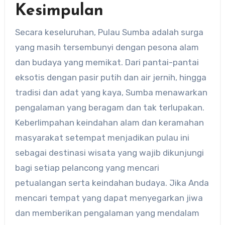
Kesimpulan
​Secara keseluruhan, Pulau Sumba adalah surga
yang masih tersembunyi dengan pesona alam
dan budaya yang memikat. Dari pantai-pantai
eksotis dengan pasir putih dan air jernih, hingga
tradisi dan adat yang kaya, Sumba menawarkan
pengalaman yang beragam dan tak terlupakan.
Keberlimpahan keindahan alam dan keramahan
masyarakat setempat menjadikan pulau ini
sebagai destinasi wisata yang wajib dikunjungi
bagi setiap pelancong yang mencari
petualangan serta keindahan budaya. Jika Anda
mencari tempat yang dapat menyegarkan jiwa
dan memberikan pengalaman yang mendalam