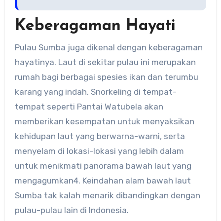
Keberagaman Hayati
Pulau Sumba juga dikenal dengan keberagaman
hayatinya. Laut di sekitar pulau ini merupakan
rumah bagi berbagai spesies ikan dan terumbu
karang yang indah.
Snorkeling di tempat-
tempat seperti Pantai Watubela akan
memberikan kesempatan untuk menyaksikan
kehidupan laut yang berwarna-warni, serta
menyelam di lokasi-lokasi yang lebih dalam
untuk menikmati panorama bawah laut yang
mengagumkan
4
. Keindahan alam bawah laut
Sumba tak kalah menarik dibandingkan dengan
pulau-pulau lain di Indonesia.