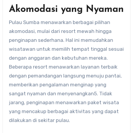
Akomodasi yang Nyaman
Pulau Sumba menawarkan berbagai pilihan
akomodasi, mulai dari resort mewah hingga
penginapan sederhana. Hal ini memudahkan
wisatawan untuk memilih tempat tinggal sesuai
dengan anggaran dan kebutuhan mereka.
Beberapa resort menawarkan layanan terbaik
dengan pemandangan langsung menuju pantai,
memberikan pengalaman menginap yang
sangat nyaman dan menyenangkan
5
. Tidak
jarang, penginapan menawarkan paket wisata
yang mencakup berbagai aktivitas yang dapat
dilakukan di sekitar pulau.