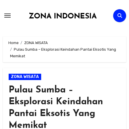
Skip
to
ZONA INDONESIA
content
Home
ZONA WISATA
Pulau Sumba – Eksplorasi Keindahan Pantai Eksotis Yang
Memikat
ZONA WISATA
Pulau Sumba –
Eksplorasi Keindahan
Pantai Eksotis Yang
Memikat