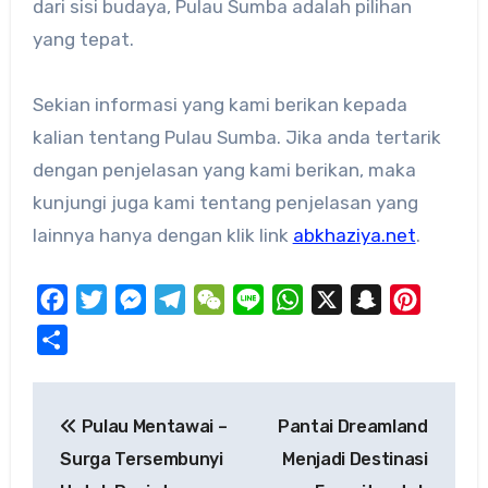
dari sisi budaya, Pulau Sumba adalah pilihan
yang tepat.
Sekian informasi yang kami berikan kepada
kalian tentang Pulau Sumba. Jika anda tertarik
dengan penjelasan yang kami berikan, maka
kunjungi juga kami tentang penjelasan yang
lainnya hanya dengan klik link
abkhaziya.net
.
Facebook
Twitter
Messenger
Telegram
WeChat
Line
WhatsApp
X
Snapchat
Pinteres
Share
Post
Pulau Mentawai –
Pantai Dreamland
navigation
Surga Tersembunyi
Menjadi Destinasi