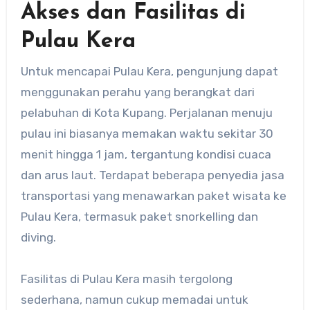
Akses dan Fasilitas di
Pulau Kera
Untuk mencapai Pulau Kera, pengunjung dapat
menggunakan perahu yang berangkat dari
pelabuhan di Kota Kupang. Perjalanan menuju
pulau ini biasanya memakan waktu sekitar 30
menit hingga 1 jam, tergantung kondisi cuaca
dan arus laut. Terdapat beberapa penyedia jasa
transportasi yang menawarkan paket wisata ke
Pulau Kera, termasuk paket snorkelling dan
diving.
Fasilitas di Pulau Kera masih tergolong
sederhana, namun cukup memadai untuk