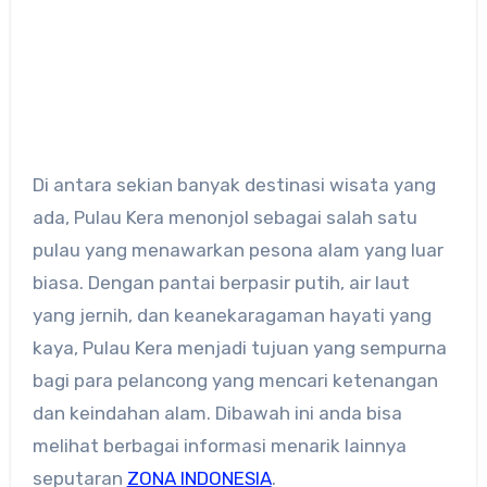
Di antara sekian banyak destinasi wisata yang
ada, Pulau Kera menonjol sebagai salah satu
pulau yang menawarkan pesona alam yang luar
biasa. Dengan pantai berpasir putih, air laut
yang jernih, dan keanekaragaman hayati yang
kaya, Pulau Kera menjadi tujuan yang sempurna
bagi para pelancong yang mencari ketenangan
dan keindahan alam. Dibawah ini anda bisa
melihat berbagai informasi menarik lainnya
seputaran
ZONA INDONESIA
.