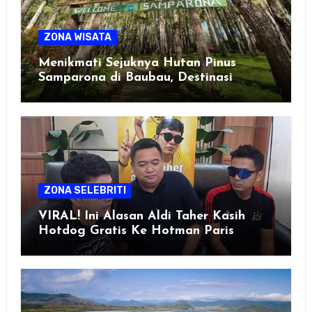
ZONA WISATA
Menikmati Sejuknya Hutan Pinus
Samparona di Baubau, Destinasi
Healing Favorit!
ZONA SELEBRITI
VIRAL! Ini Alasan Aldi Taher Kasih
Hotdog Gratis Ke Hotman Paris