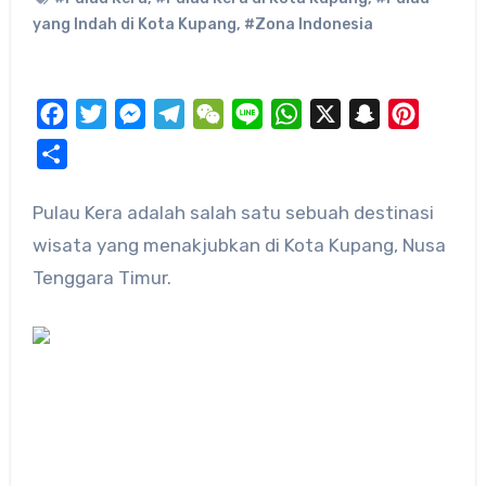
yang Indah di Kota Kupang
,
#Zona Indonesia
Facebook
Twitter
Messenger
Telegram
WeChat
Line
WhatsApp
X
Snapchat
Pinteres
Share
Pulau Kera adalah salah satu sebuah destinasi
wisata yang menakjubkan di Kota Kupang, Nusa
Tenggara Timur.