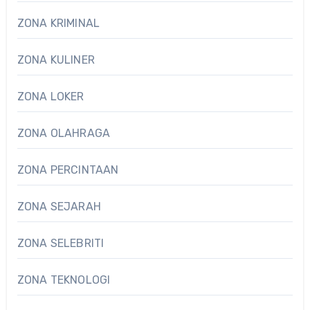
ZONA KRIMINAL
ZONA KULINER
ZONA LOKER
ZONA OLAHRAGA
ZONA PERCINTAAN
ZONA SEJARAH
ZONA SELEBRITI
ZONA TEKNOLOGI