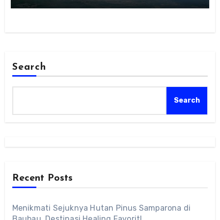
Search
Search
Recent Posts
Menikmati Sejuknya Hutan Pinus Samparona di
Baubau, Destinasi Healing Favorit!