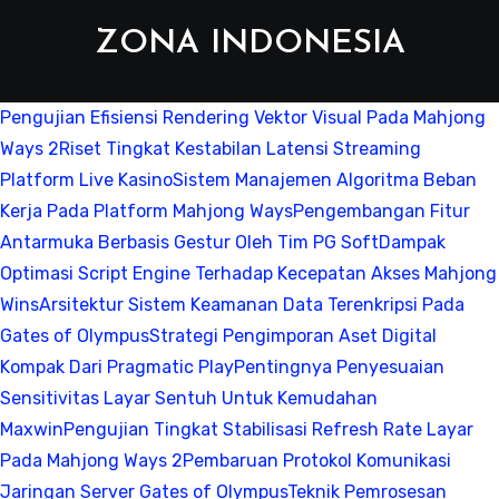
ZONA INDONESIA
Pengujian Efisiensi Rendering Vektor Visual Pada Mahjong
Ways 2
Riset Tingkat Kestabilan Latensi Streaming
Platform Live Kasino
Sistem Manajemen Algoritma Beban
Kerja Pada Platform Mahjong Ways
Pengembangan Fitur
Antarmuka Berbasis Gestur Oleh Tim PG Soft
Dampak
Optimasi Script Engine Terhadap Kecepatan Akses Mahjong
Wins
Arsitektur Sistem Keamanan Data Terenkripsi Pada
Gates of Olympus
Strategi Pengimporan Aset Digital
Kompak Dari Pragmatic Play
Pentingnya Penyesuaian
Sensitivitas Layar Sentuh Untuk Kemudahan
Maxwin
Pengujian Tingkat Stabilisasi Refresh Rate Layar
Pada Mahjong Ways 2
Pembaruan Protokol Komunikasi
Jaringan Server Gates of Olympus
Teknik Pemrosesan