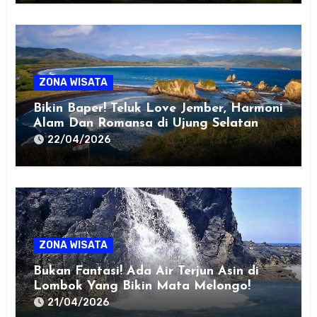
ZONA WISATA
Bikin Baper! Teluk Love Jember, Harmoni
Alam Dan Romansa di Ujung Selatan
Jawa
22/04/2026
ZONA WISATA
Bukan Fantasi! Ada Air Terjun Asin di
Lombok Yang Bikin Mata Melongo!
21/04/2026