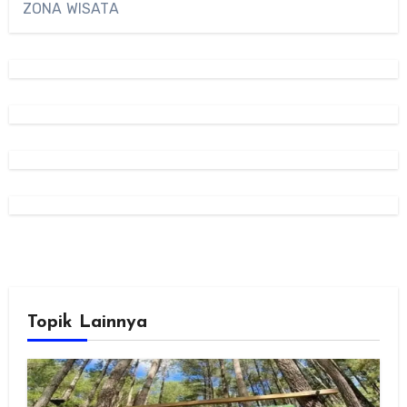
ZONA WISATA
Topik Lainnya