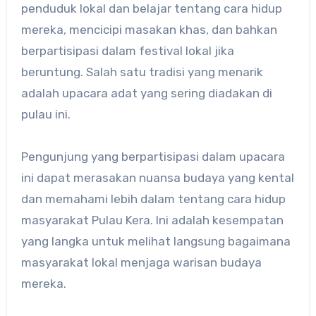
penduduk lokal dan belajar tentang cara hidup
mereka, mencicipi masakan khas, dan bahkan
berpartisipasi dalam festival lokal jika
beruntung. Salah satu tradisi yang menarik
adalah upacara adat yang sering diadakan di
pulau ini.
Pengunjung yang berpartisipasi dalam upacara
ini dapat merasakan nuansa budaya yang kental
dan memahami lebih dalam tentang cara hidup
masyarakat Pulau Kera. Ini adalah kesempatan
yang langka untuk melihat langsung bagaimana
masyarakat lokal menjaga warisan budaya
mereka.