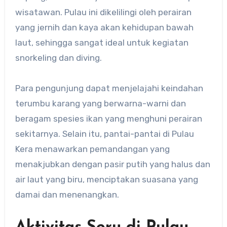
wisatawan. Pulau ini dikelilingi oleh perairan
yang jernih dan kaya akan kehidupan bawah
laut, sehingga sangat ideal untuk kegiatan
snorkeling dan diving.
Para pengunjung dapat menjelajahi keindahan
terumbu karang yang berwarna-warni dan
beragam spesies ikan yang menghuni perairan
sekitarnya. Selain itu, pantai-pantai di Pulau
Kera menawarkan pemandangan yang
menakjubkan dengan pasir putih yang halus dan
air laut yang biru, menciptakan suasana yang
damai dan menenangkan.