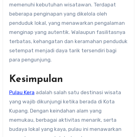
memenuhi kebutuhan wisatawan. Terdapat
beberapa penginapan yang dikelola oleh
penduduk lokal, yang menawarkan pengalaman
menginap yang autentik. Walaupun fasilitasnya
terbatas, kehangatan dan keramahan penduduk
setempat menjadi daya tarik tersendiri bagi
para pengunjung.
Kesimpulan
Pulau Kera
adalah salah satu destinasi wisata
yang wajib dikunjungi ketika berada di Kota
Kupang. Dengan keindahan alam yang
memukau, berbagai aktivitas menarik, serta
budaya lokal yang kaya, pulau ini menawarkan