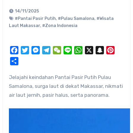
14/11/2025
#Pantai Pasir Putih
,
#Pulau Samalona
,
#Wisata
Laut Makassar
,
#Zona Indonesia
Facebook
Twitter
Messenger
Telegram
WeChat
Line
WhatsApp
X
Snapchat
Pinteres
Share
Jelajahi keindahan Pantai Pasir Putih Pulau
Samalona, surga laut di dekat Makassar, nikmati
air laut jernih, pasir halus, serta panorama.