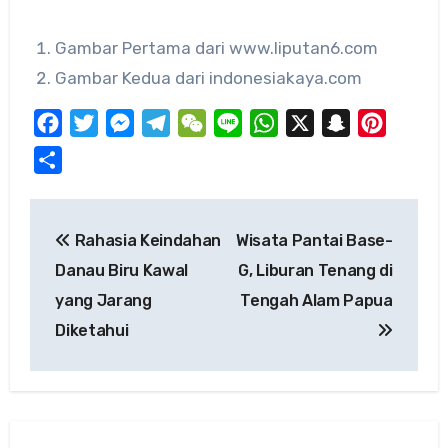
Gambar Pertama dari www.liputan6.com
Gambar Kedua dari indonesiakaya.com
Facebook
Twitter
Messenger
Telegram
WeChat
Line
WhatsApp
X
Snapchat
Pinteres
Share
Post
Rahasia Keindahan
Wisata Pantai Base-
navigation
Danau Biru Kawal
G, Liburan Tenang di
yang Jarang
Tengah Alam Papua
Diketahui